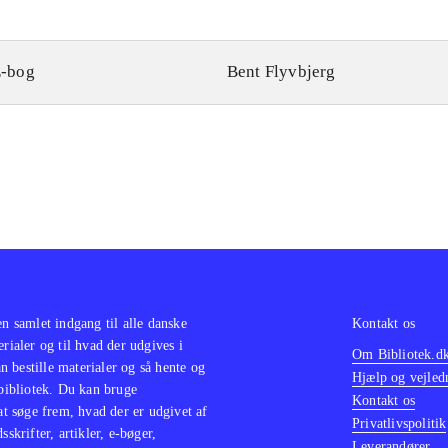
-bog
Bent Flyvbjerg
en samlet indgang til alle danske
Kontakt os
erialer og til hvad der udgives i
Om Bibliotek.d
 bestille materialer og så hente og
Hjælp og vejled
 bibliotek. Du kan bruge
Kontakt os
 at søge frem, hvad der er udgivet af
Privatlivspolitik
sskrifter, artikler, e-bøger,
Leverandører