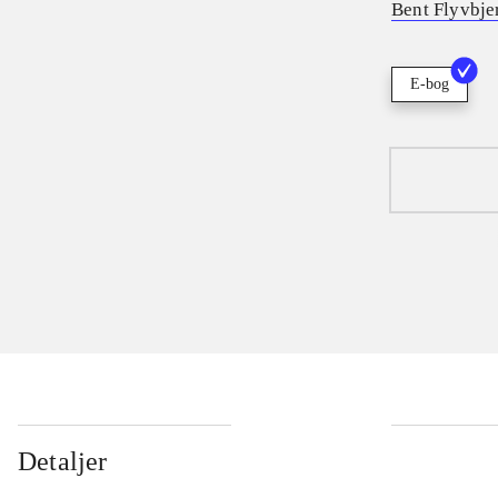
Bent Flyvbje
E-bog
Detaljer
...
...