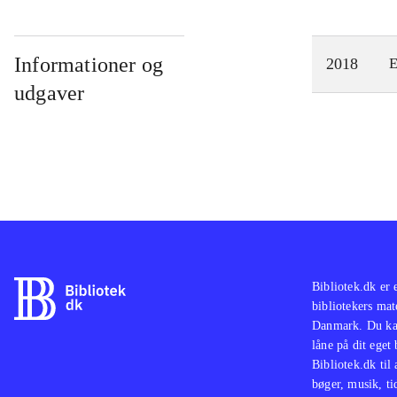
Informationer og
2018
E
udgaver
Bibliotek.dk er 
bibliotekers mat
Danmark. Du kan
låne på dit eget
Bibliotek.dk til
bøger, musik, tid