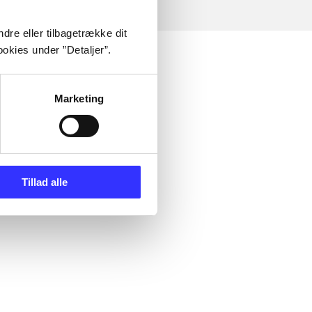
dre eller tilbagetrække dit
okies under ”Detaljer”.
Marketing
Tillad alle