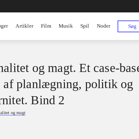
øger
Artikler
Film
Musik
Spil
Noder
Søg
nalitet og magt. Et case-bas
 af planlægning, politik og
nitet. Bind 2
alitet og magt