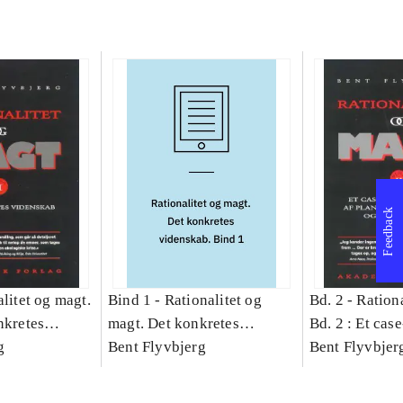
Feedback
litet og magt.
Bind 1 -
Rationalitet og
Bd. 2 -
Rationa
nkretes
magt. Det konkretes
Bd. 2 : Et cas
g
videnskab. Bind 1
Bent Flyvbjerg
studie af plan
Bent Flyvbjer
politik og mod