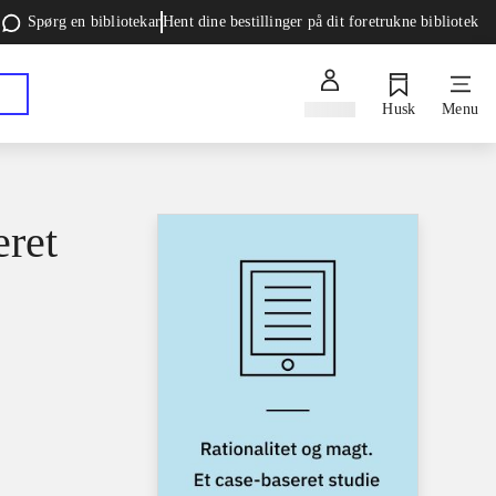
Spørg en bibliotekar
Hent dine bestillinger på dit foretrukne bibliotek
Log ind
Husk
Menu
eret