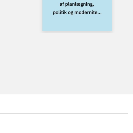
...
...