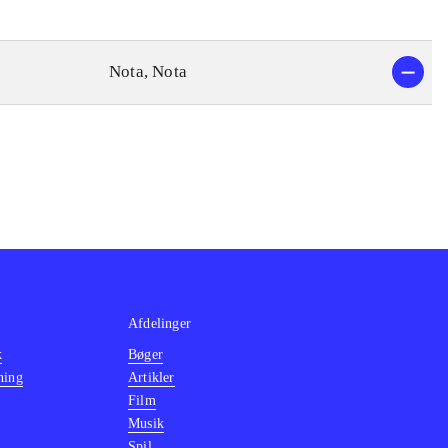
Nota, Nota
Afdelinger
k
Bøger
ning
Artikler
Film
Musik
Spil