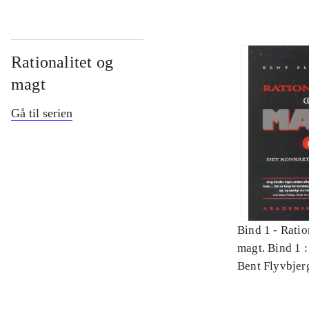
Rationalitet og
magt
Gå til serien
Bind 1 -
Ratio
magt. Bind 1 :
videnskab
Bent Flyvbjer