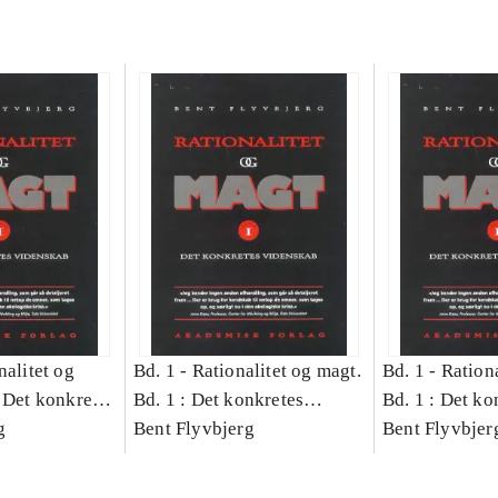
nalitet og
Bd. 1 -
Rationalitet og magt.
Bd. 1 -
Rationa
 Det konkretes
Bd. 1 : Det konkretes
Bd. 1 : Det ko
g
videnskab
Bent Flyvbjerg
videnskab
Bent Flyvbjer