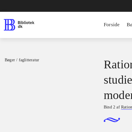
Forside
B
Bøger / faglitteratur
Ratio
studie
moder
Bind 2 af
Ration