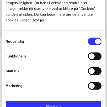
brugervenlighed. Du kan til enhver tid ændre eller
Artikler med samme emner
tilbagetrække dit samtykke ved at klikke på ”Cookies” i
Fra
bunden af siden. Du kan læse mere om de anvendte
cookies under ”Detaljer”.
Samtykkevalg
Nødvendig
Funktionelle
Artikler
Alle registrerede artikler fordelt på udgivelser
Statistik
...
Marketing
...
Tillad alle