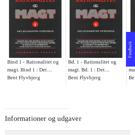
Feedback
Bind 1 -
Rationalitet og
Bd. 1 -
Rationalitet og
Bd
magt. Bind 1 : Det
magt. Bd. 1 : Det
ma
konkretes videnskab
Bent Flyvbjerg
konkretes videnskab
Bent Flyvbjerg
ko
Be
Informationer og udgaver