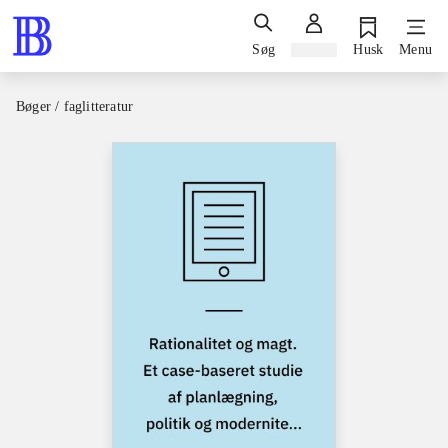
Søg
Log ind
Husk
Menu
Bøger / faglitteratur