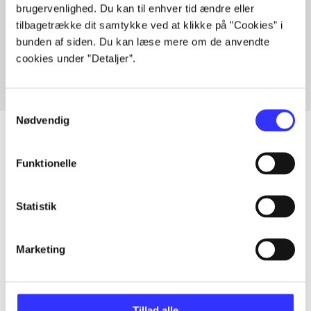
brugervenlighed. Du kan til enhver tid ændre eller
Artikler med samme emner
tilbagetrække dit samtykke ved at klikke på ”Cookies” i
Fra
bunden af siden. Du kan læse mere om de anvendte
cookies under ”Detaljer”.
Samtykkevalg
Nødvendig
Funktionelle
Artikler
Alle registrerede artikler fordelt på udgivelser
Statistik
...
Marketing
...
Tillad alle