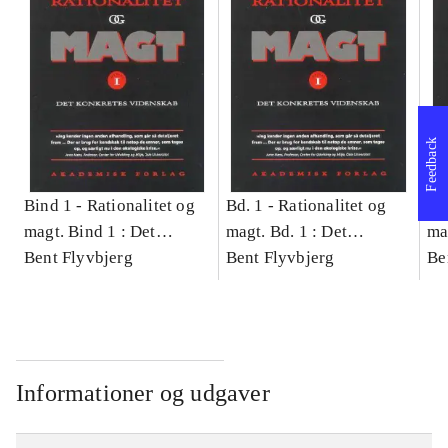
Feedback
Bind 1 -
Rationalitet og
Bd. 1 -
Rationalitet og
Bd
magt. Bind 1 : Det
magt. Bd. 1 : Det
ma
konkretes videnskab
Bent Flyvbjerg
konkretes videnskab
Bent Flyvbjerg
ko
Be
Informationer og udgaver