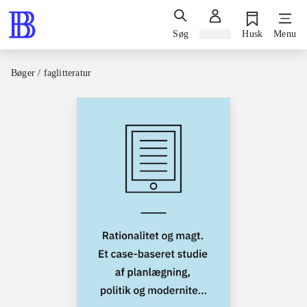
Søg
Log ind
Husk
Menu
Bøger / faglitteratur