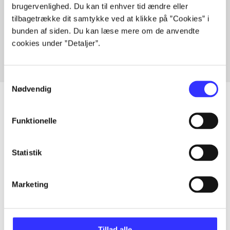
brugervenlighed. Du kan til enhver tid ændre eller
Artikler med samme emner
tilbagetrække dit samtykke ved at klikke på ”Cookies” i
Fra
bunden af siden. Du kan læse mere om de anvendte
cookies under ”Detaljer”.
Samtykkevalg
Nødvendig
Funktionelle
Artikler
Alle registrerede artikler fordelt på udgivelser
Statistik
...
Marketing
...
Tillad alle