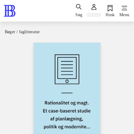
Søg
Log ind
Husk
Menu
Bøger / faglitteratur