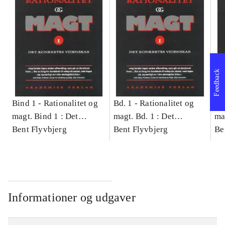
Feedback
Bind 1 -
Rationalitet og
Bd. 1 -
Rationalitet og
Bd
magt. Bind 1 : Det
magt. Bd. 1 : Det
ma
konkretes videnskab
Bent Flyvbjerg
konkretes videnskab
Bent Flyvbjerg
ko
Be
Informationer og udgaver