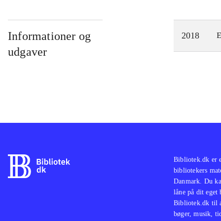
Informationer og
2018
E
udgaver
Bibliotek.dk er 
bibliotekers mat
Danmark. Du kan
låne på dit eget
Bibliotek.dk til
bøger, musik, tid