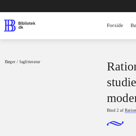
Forside
B
Bøger / faglitteratur
Ratio
studie
moder
Bind 2 af
Ration