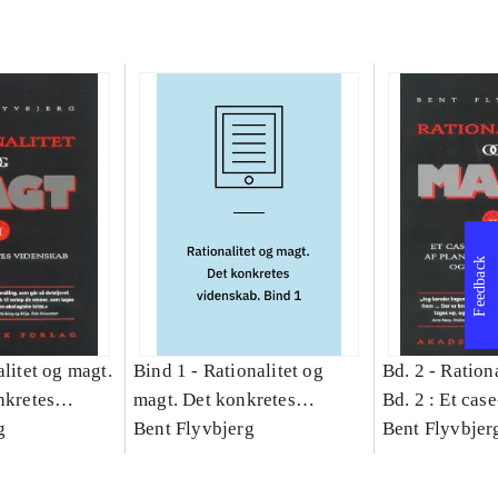
Feedback
litet og magt.
Bind 1 -
Rationalitet og
Bd. 2 -
Rationa
nkretes
magt. Det konkretes
Bd. 2 : Et cas
g
videnskab. Bind 1
Bent Flyvbjerg
studie af plan
Bent Flyvbjer
politik og mod