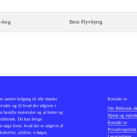
-bog
Bent Flyvbjerg
en samlet indgang til alle danske
Kontakt os
erialer og til hvad der udgives i
Om Bibliotek.d
 bestille materialer og så hente og
Hjælp og vejled
 bibliotek. Du kan bruge
Kontakt os
 at søge frem, hvad der er udgivet af
Privatlivspolitik
sskrifter, artikler, e-bøger,
Leverandører