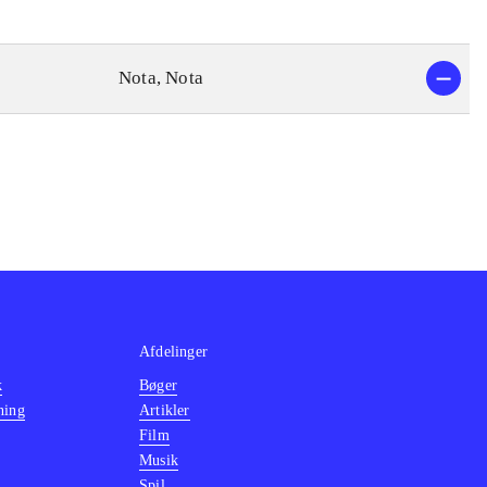
Nota, Nota
Afdelinger
k
Bøger
ning
Artikler
Film
Musik
Spil