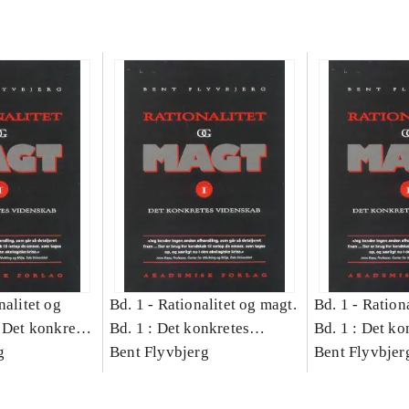
nalitet og
Bd. 1 -
Rationalitet og magt.
Bd. 1 -
Rationa
 Det konkretes
Bd. 1 : Det konkretes
Bd. 1 : Det ko
g
videnskab
Bent Flyvbjerg
videnskab
Bent Flyvbjer