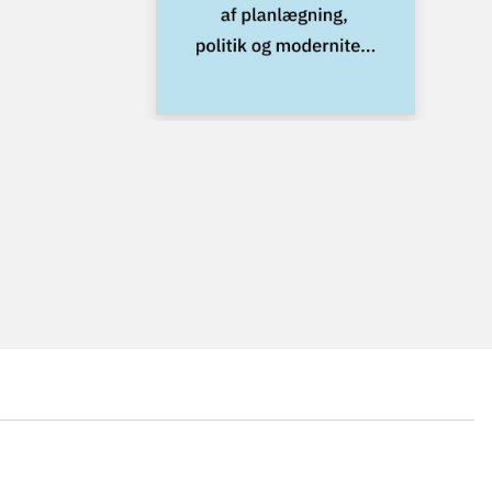
...
...