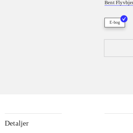
Bent Flyvbje
E-bog
Detaljer
...
...