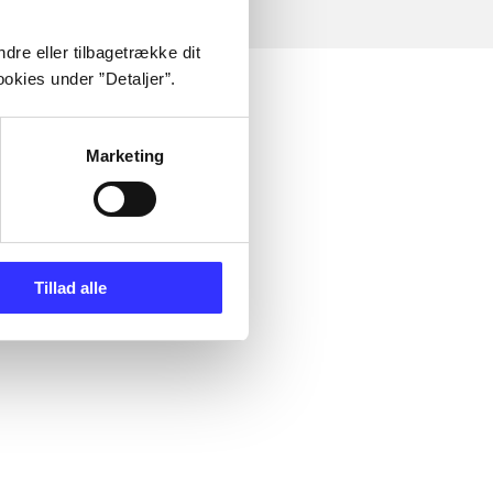
dre eller tilbagetrække dit
okies under ”Detaljer”.
Marketing
Tillad alle