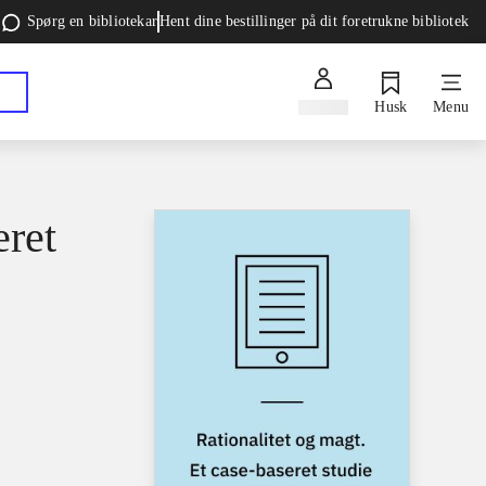
Spørg en bibliotekar
Hent dine bestillinger på dit foretrukne bibliotek
Log ind
Husk
Menu
eret