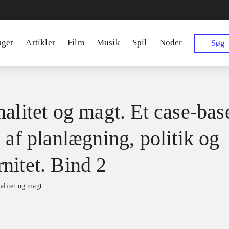
øger
Artikler
Film
Musik
Spil
Noder
Søg
nalitet og magt. Et case-bas
 af planlægning, politik og
nitet. Bind 2
alitet og magt