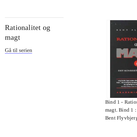
Rationalitet og
magt
Gå til serien
Bind 1 -
Ratio
magt. Bind 1 :
videnskab
Bent Flyvbjer