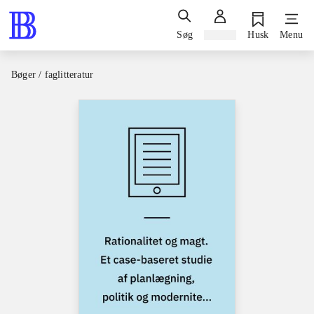
Søg
Log ind
Husk
Menu
Bøger / faglitteratur