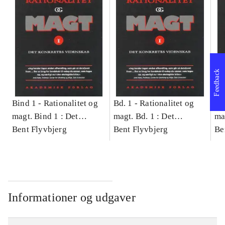
Feedback
Bind 1 -
Rationalitet og
Bd. 1 -
Rationalitet og
Bd
magt. Bind 1 : Det
magt. Bd. 1 : Det
ma
konkretes videnskab
Bent Flyvbjerg
konkretes videnskab
Bent Flyvbjerg
ko
Be
Informationer og udgaver