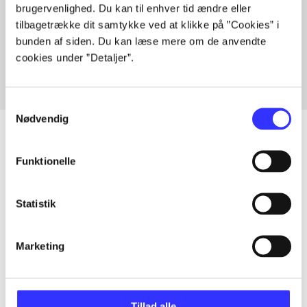
brugervenlighed. Du kan til enhver tid ændre eller
Artikler med samme emner
tilbagetrække dit samtykke ved at klikke på ”Cookies” i
Fra
bunden af siden. Du kan læse mere om de anvendte
cookies under ”Detaljer”.
Samtykkevalg
Nødvendig
Funktionelle
Artikler
Alle registrerede artikler fordelt på udgivelser
Statistik
...
Marketing
...
Tillad alle