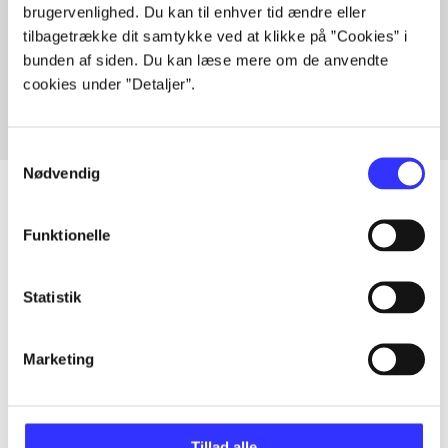
brugervenlighed. Du kan til enhver tid ændre eller
Artikler med samme emner
tilbagetrække dit samtykke ved at klikke på ”Cookies” i
Fra
bunden af siden. Du kan læse mere om de anvendte
cookies under ”Detaljer”.
Samtykkevalg
Nødvendig
Funktionelle
Artikler
Alle registrerede artikler fordelt på udgivelser
Statistik
...
Marketing
...
Tillad alle