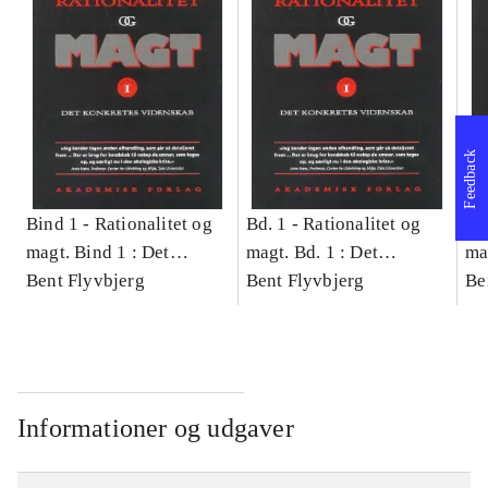
Feedback
Bind 1 -
Rationalitet og
Bd. 1 -
Rationalitet og
Bd
magt. Bind 1 : Det
magt. Bd. 1 : Det
ma
konkretes videnskab
Bent Flyvbjerg
konkretes videnskab
Bent Flyvbjerg
ko
Be
Informationer og udgaver