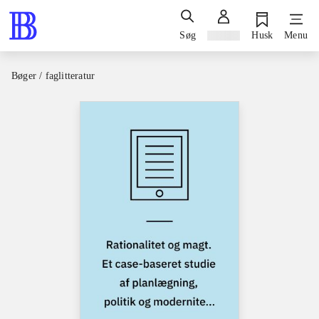
Søg
Log ind
Husk
Menu
Bøger / faglitteratur