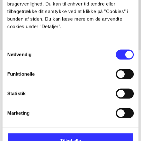
brugervenlighed. Du kan til enhver tid ændre eller
Artikler med samme emner
tilbagetrække dit samtykke ved at klikke på ”Cookies” i
Fra
bunden af siden. Du kan læse mere om de anvendte
cookies under ”Detaljer”.
Samtykkevalg
Nødvendig
Funktionelle
Artikler
Alle registrerede artikler fordelt på udgivelser
Statistik
...
Marketing
...
Tillad alle