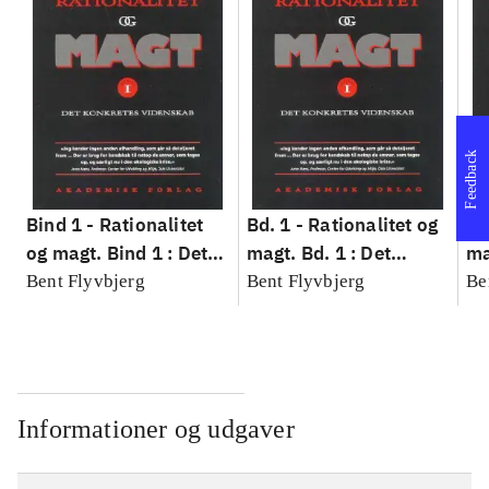
Feedback
Bind 1 -
Rationalitet
Bd. 1 -
Rationalitet og
Bd
og magt. Bind 1 : Det
magt. Bd. 1 : Det
ma
konkretes videnskab
konkretes videnskab
ko
Bent Flyvbjerg
Bent Flyvbjerg
Be
Informationer og udgaver