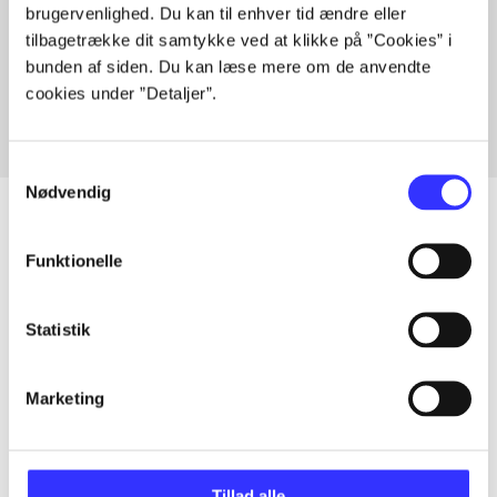
brugervenlighed. Du kan til enhver tid ændre eller
Artikler med samme emner
tilbagetrække dit samtykke ved at klikke på ”Cookies” i
Fra
bunden af siden. Du kan læse mere om de anvendte
cookies under ”Detaljer”.
Samtykkevalg
Nødvendig
Funktionelle
Artikler
Alle registrerede artikler fordelt på udgivelser
Statistik
...
Marketing
...
Tillad alle