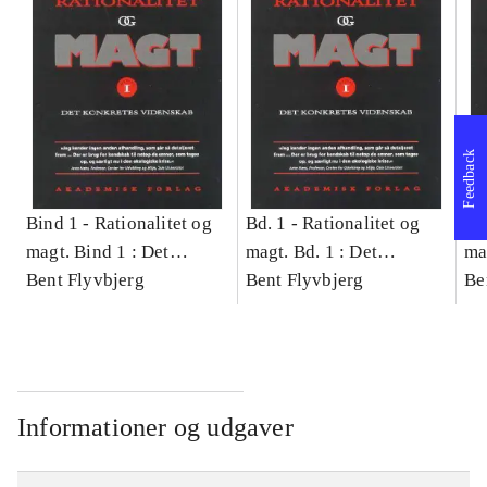
Feedback
Bind 1 -
Rationalitet og
Bd. 1 -
Rationalitet og
Bd
magt. Bind 1 : Det
magt. Bd. 1 : Det
ma
konkretes videnskab
Bent Flyvbjerg
konkretes videnskab
Bent Flyvbjerg
ko
Be
Informationer og udgaver