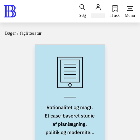
Søg
Log ind
Husk
Menu
Bøger / faglitteratur