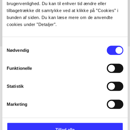
brugervenlighed. Du kan til enhver tid ændre eller
Artikler med samme emner
tilbagetrække dit samtykke ved at klikke på ”Cookies” i
Fra
bunden af siden. Du kan læse mere om de anvendte
cookies under ”Detaljer”.
Samtykkevalg
Nødvendig
Funktionelle
Artikler
Alle registrerede artikler fordelt på udgivelser
Statistik
...
Marketing
...
Tillad alle