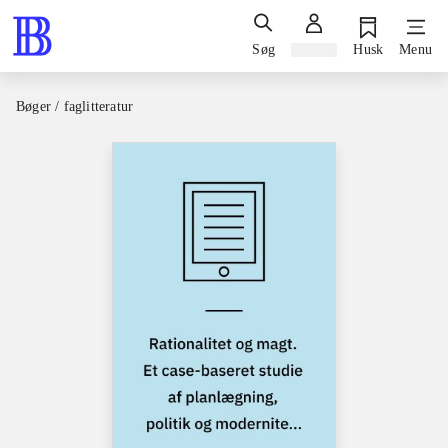
Søg
Log ind
Husk
Menu
Bøger / faglitteratur