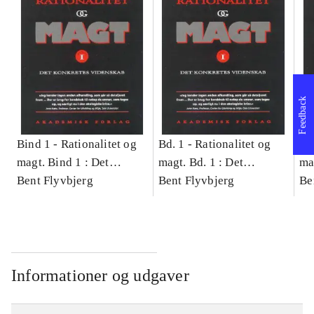
Feedback
Bind 1 -
Rationalitet og
Bd. 1 -
Rationalitet og
Bd
magt. Bind 1 : Det
magt. Bd. 1 : Det
ma
konkretes videnskab
Bent Flyvbjerg
konkretes videnskab
Bent Flyvbjerg
ko
Be
Informationer og udgaver