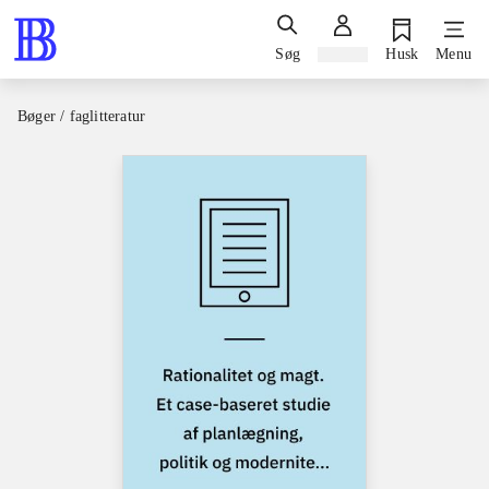
Søg
Log ind
Husk
Menu
Bøger / faglitteratur