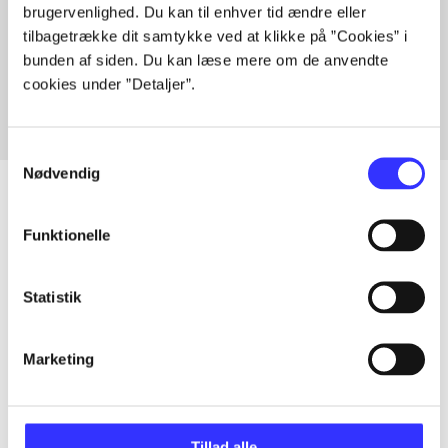
brugervenlighed. Du kan til enhver tid ændre eller
Artikler med samme emner
tilbagetrække dit samtykke ved at klikke på ”Cookies” i
Fra
bunden af siden. Du kan læse mere om de anvendte
cookies under ”Detaljer”.
Samtykkevalg
Nødvendig
Funktionelle
Artikler
Alle registrerede artikler fordelt på udgivelser
Statistik
...
Marketing
...
Tillad alle