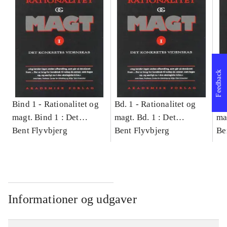
Feedback
Bind 1 -
Rationalitet og
Bd. 1 -
Rationalitet og
Bd
magt. Bind 1 : Det
magt. Bd. 1 : Det
ma
konkretes videnskab
Bent Flyvbjerg
konkretes videnskab
Bent Flyvbjerg
ko
Be
Informationer og udgaver