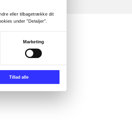
dre eller tilbagetrække dit
okies under ”Detaljer”.
Marketing
Tillad alle