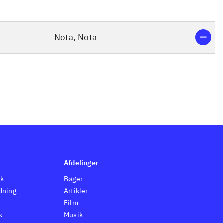
Nota, Nota
Afdelinger
dk
Bøger
dning
Artikler
Film
k
Musik