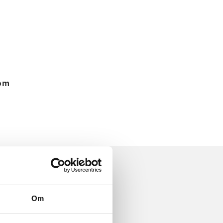
 om
Om