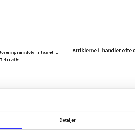
...
...
Artiklerne i
handler ofte
lorem ipsum dolor sit amet ...
Tidsskrift
Detaljer