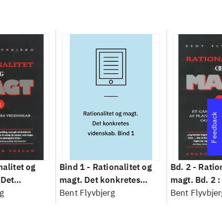
Feedback
nalitet og
Bind 1 -
Rationalitet og
Bd. 2 -
Ratio
 Det
magt. Det konkretes
magt. Bd. 2 :
idenskab
g
videnskab. Bind 1
Bent Flyvbjerg
baseret studi
Bent Flyvbjer
planlægning,
modernitet