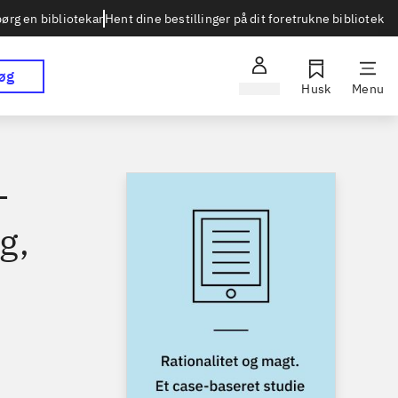
Hent dine bestillinger på dit foretrukne bibliotek
ørg en bibliotekar
øg
Log ind
Husk
Menu
-
g,
2