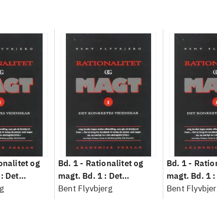
onalitet og
Bd. 1 -
Rationalitet og
Bd. 1 -
Ratio
: Det
magt. Bd. 1 : Det
magt. Bd. 1 :
idenskab
g
konkretes videnskab
Bent Flyvbjerg
konkretes v
Bent Flyvbjer