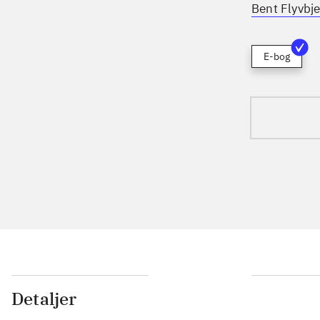
Bent Flyvbje
E-bog
Detaljer
...
...