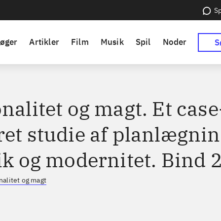
Sp
øger
Artikler
Film
Musik
Spil
Noder
S
nalitet og magt. Et case
ret studie af planlægnin
ik og modernitet. Bind 
nalitet og magt