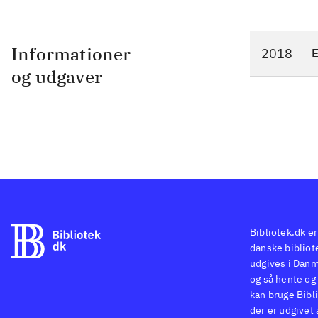
Informationer
2018
og udgaver
Bibliotek.dk er
danske bibliote
udgives i Danm
og så hente og 
kan bruge Bibli
der er udgivet 