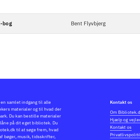
E-bog
Bent Flyvbjerg
 en samlet indgang til alle
Kontakt os
kers materialer og til hvad der
Om Bibliotek.
ark. Du kan bestille materialer
Hjælp og vejle
låne på dit eget bibliotek. Du
Kontakt os
otek.dk til at søge frem, hvad
Privatlivspoliti
af bøger, musik, tidsskrifter,