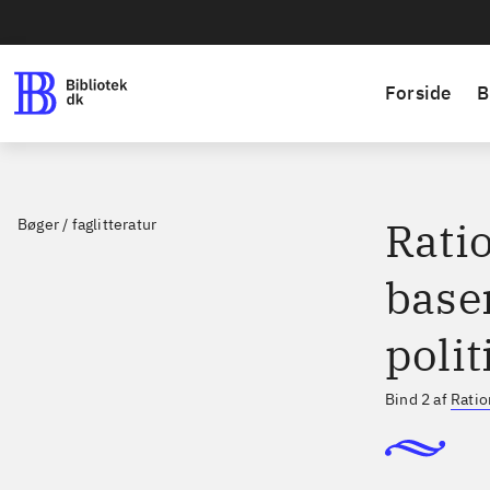
Forside
B
Ratio
Bøger / faglitteratur
base
polit
Bind 2 af
Ratio