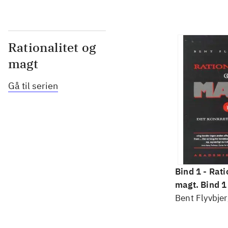
Rationalitet og
magt
Gå til serien
Bind 1 -
Rati
magt. Bind 1 
konkretes v
Bent Flyvbjer