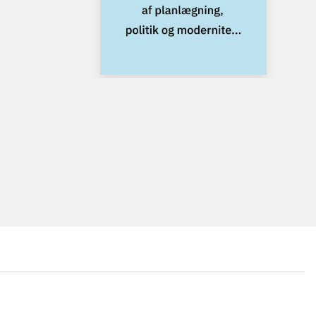
...
...