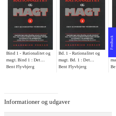
Feedback
Bind 1 -
Rationalitet og
Bd. 1 -
Rationalitet og
Bd
magt. Bind 1 : Det
magt. Bd. 1 : Det
ma
konkretes videnskab
Bent Flyvbjerg
konkretes videnskab
Bent Flyvbjerg
ko
Be
Informationer og udgaver