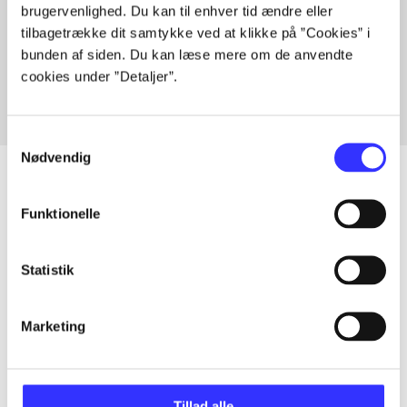
brugervenlighed. Du kan til enhver tid ændre eller
Artikler med samme emner
tilbagetrække dit samtykke ved at klikke på ”Cookies” i
Fra
bunden af siden. Du kan læse mere om de anvendte
cookies under ”Detaljer”.
Samtykkevalg
Nødvendig
Funktionelle
Artikler
Alle registrerede artikler fordelt på udgivelser
Statistik
...
Marketing
...
Tillad alle