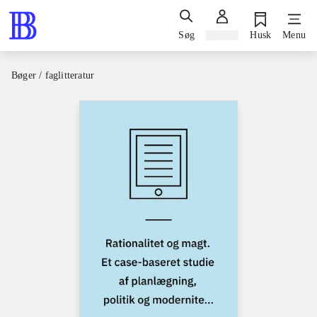
Søg
Log ind
Husk
Menu
Bøger / faglitteratur