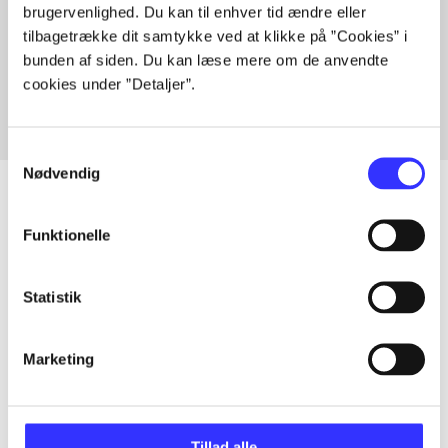
brugervenlighed. Du kan til enhver tid ændre eller
Artikler med samme emner
tilbagetrække dit samtykke ved at klikke på ”Cookies” i
Fra
bunden af siden. Du kan læse mere om de anvendte
cookies under ”Detaljer”.
Samtykkevalg
Nødvendig
Funktionelle
Artikler
Alle registrerede artikler fordelt på udgivelser
Statistik
...
Marketing
...
Tillad alle