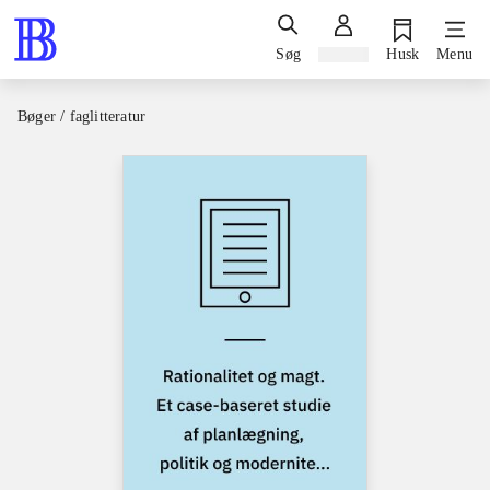
Søg
Log ind
Husk
Menu
Bøger / faglitteratur