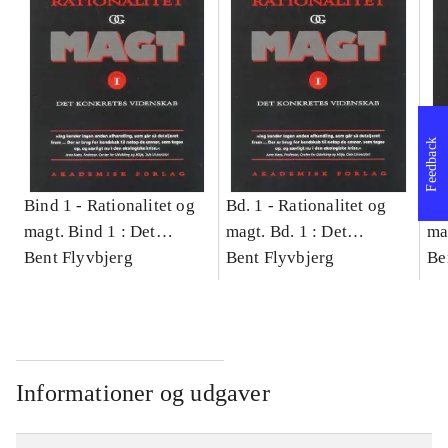
Feedback
Bind 1 -
Rationalitet og
Bd. 1 -
Rationalitet og
Bd
magt. Bind 1 : Det
magt. Bd. 1 : Det
ma
konkretes videnskab
Bent Flyvbjerg
konkretes videnskab
Bent Flyvbjerg
ko
Be
Informationer og udgaver