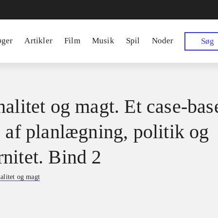
øger
Artikler
Film
Musik
Spil
Noder
Søg
nalitet og magt. Et case-bas
 af planlægning, politik og
nitet. Bind 2
alitet og magt