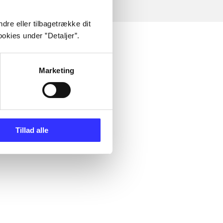
dre eller tilbagetrække dit
okies under ”Detaljer”.
Marketing
Tillad alle