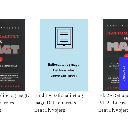
Feedback
litet og magt.
Bind 1 -
Rationalitet og
Bd. 2 -
Rationa
nkretes
magt. Det konkretes
Bd. 2 : Et cas
g
videnskab. Bind 1
Bent Flyvbjerg
studie af plan
Bent Flyvbjer
politik og mod