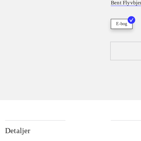
Bent Flyvbje
E-bog
Detaljer
...
...