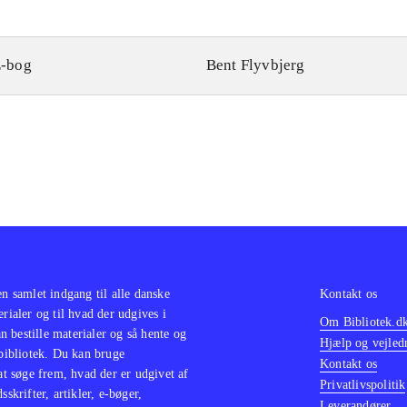
-bog
Bent Flyvbjerg
en samlet indgang til alle danske
Kontakt os
erialer og til hvad der udgives i
Om Bibliotek.d
 bestille materialer og så hente og
Hjælp og vejled
 bibliotek. Du kan bruge
Kontakt os
 at søge frem, hvad der er udgivet af
Privatlivspolitik
sskrifter, artikler, e-bøger,
Leverandører