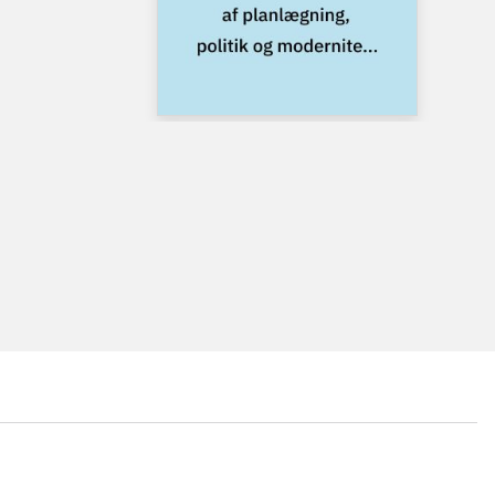
...
...