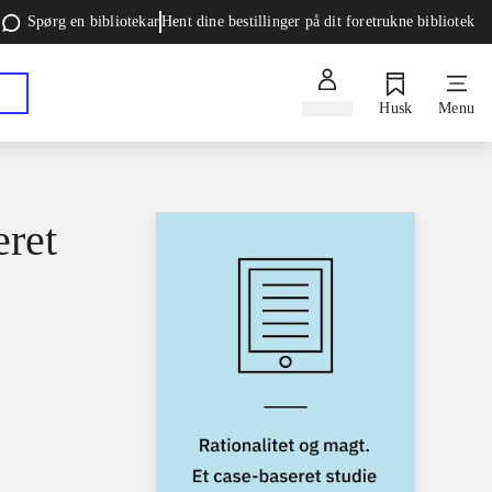
Spørg en bibliotekar
Hent dine bestillinger på dit foretrukne bibliotek
Log ind
Husk
Menu
eret