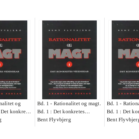
nalitet og
Bd. 1 -
Rationalitet og magt.
Bd. 1 -
Rationa
 Det konkretes
Bd. 1 : Det konkretes
Bd. 1 : Det ko
g
videnskab
Bent Flyvbjerg
videnskab
Bent Flyvbjer