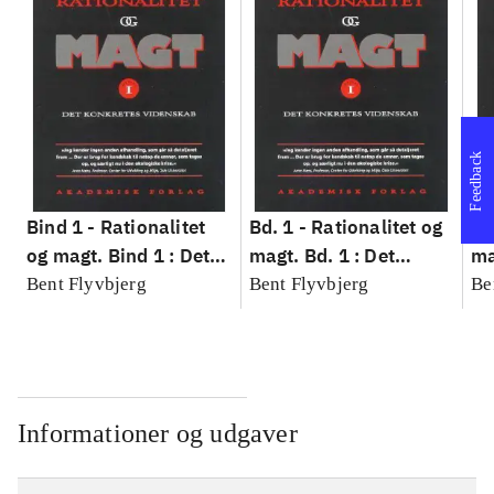
Feedback
Bind 1 -
Rationalitet
Bd. 1 -
Rationalitet og
Bd
og magt. Bind 1 : Det
magt. Bd. 1 : Det
ma
konkretes videnskab
konkretes videnskab
ko
Bent Flyvbjerg
Bent Flyvbjerg
Be
Informationer og udgaver