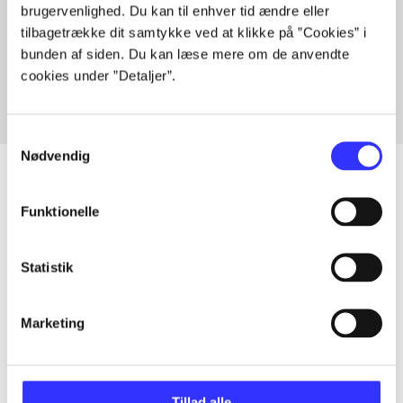
brugervenlighed. Du kan til enhver tid ændre eller
Artikler med samme emner
tilbagetrække dit samtykke ved at klikke på ”Cookies” i
Fra
bunden af siden. Du kan læse mere om de anvendte
cookies under ”Detaljer”.
Samtykkevalg
Nødvendig
Funktionelle
Artikler
Alle registrerede artikler fordelt på udgivelser
Statistik
...
Marketing
...
Tillad alle