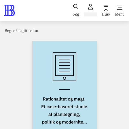
Søg
Log ind
Husk
Menu
Bøger / faglitteratur