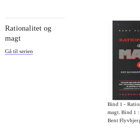
Rationalitet og
magt
Gå til serien
Bind 1 -
Ratio
magt. Bind 1 :
videnskab
Bent Flyvbjer