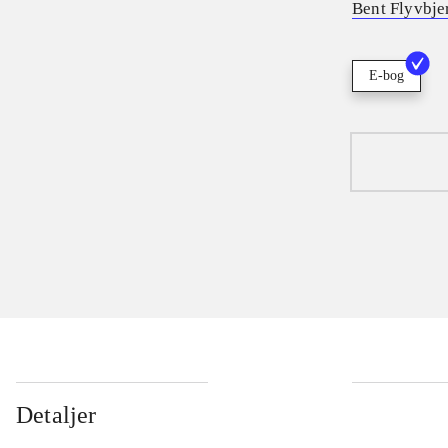
Bent Flyvbje
E-bog
Detaljer
...
...