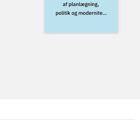
...
...