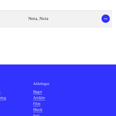
Nota, Nota
Afdelinger
k
Bøger
ning
Artikler
Film
Musik
Spil