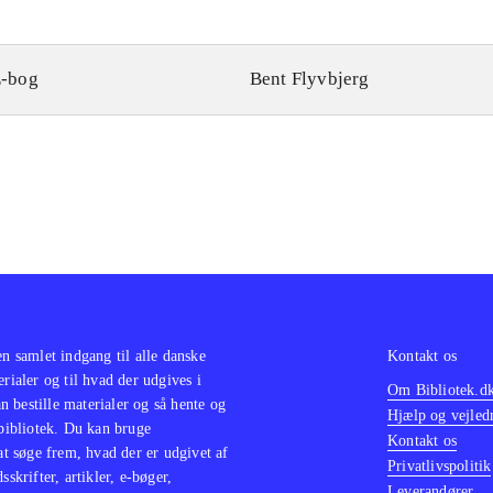
-bog
Bent Flyvbjerg
en samlet indgang til alle danske
Kontakt os
erialer og til hvad der udgives i
Om Bibliotek.d
 bestille materialer og så hente og
Hjælp og vejled
 bibliotek. Du kan bruge
Kontakt os
 at søge frem, hvad der er udgivet af
Privatlivspolitik
sskrifter, artikler, e-bøger,
Leverandører