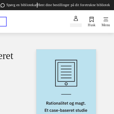
Spørg en bibliotekar
Hent dine bestillinger på dit foretrukne bibliotek
Log ind
Husk
Menu
eret