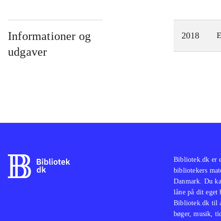
Informationer og
2018
E
udgaver
Bibliotek.dk er 
bibliotekers mat
Danmark. Du kan
låne på dit eget
Bibliotek.dk til
bøger, musik, tid