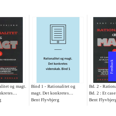
Feedback
litet og magt.
Bind 1 -
Rationalitet og
Bd. 2 -
Rationa
nkretes
magt. Det konkretes
Bd. 2 : Et cas
g
videnskab. Bind 1
Bent Flyvbjerg
studie af plan
Bent Flyvbjer
politik og mod