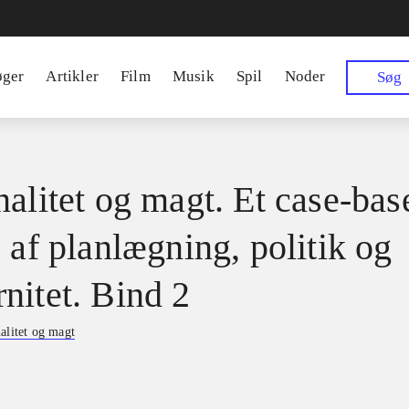
øger
Artikler
Film
Musik
Spil
Noder
Søg
nalitet og magt. Et case-bas
 af planlægning, politik og
nitet. Bind 2
alitet og magt