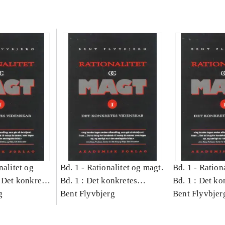
nalitet og
Bd. 1 -
Rationalitet og magt.
Bd. 1 -
Rationa
 Det konkretes
Bd. 1 : Det konkretes
Bd. 1 : Det ko
g
videnskab
Bent Flyvbjerg
videnskab
Bent Flyvbjer