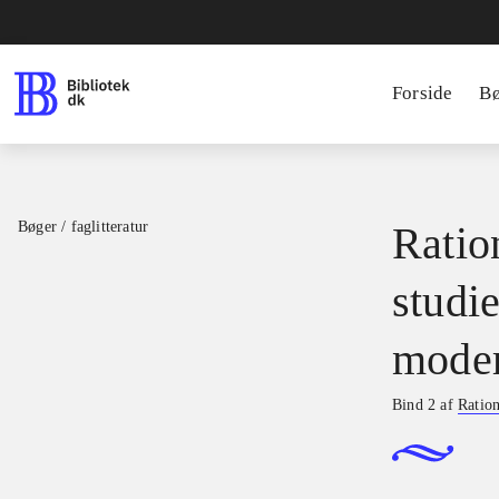
Forside
B
Bøger / faglitteratur
Ratio
studie
moder
Bind 2 af
Ration