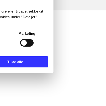
dre eller tilbagetrække dit
okies under ”Detaljer”.
Marketing
Tillad alle