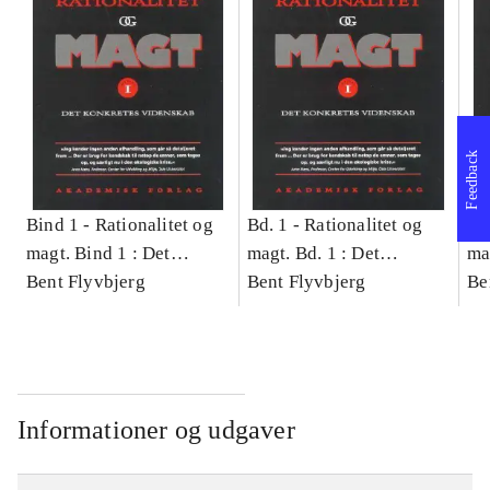
Feedback
Bind 1 -
Rationalitet og
Bd. 1 -
Rationalitet og
Bd
magt. Bind 1 : Det
magt. Bd. 1 : Det
ma
konkretes videnskab
Bent Flyvbjerg
konkretes videnskab
Bent Flyvbjerg
ko
Be
Informationer og udgaver