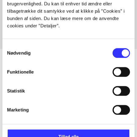
brugervenlighed. Du kan til enhver tid ændre eller
Artikler med samme emner
tilbagetrække dit samtykke ved at klikke på ”Cookies” i
Fra
bunden af siden. Du kan læse mere om de anvendte
cookies under ”Detaljer”.
Samtykkevalg
Nødvendig
Funktionelle
Artikler
Alle registrerede artikler fordelt på udgivelser
Statistik
...
Marketing
...
Tillad alle