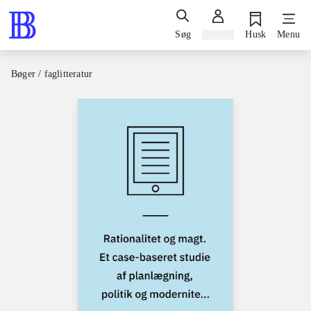
Søg
Log ind
Husk
Menu
Bøger / faglitteratur