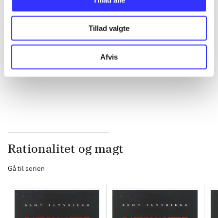
...
Tillad valgte
...
Afvis
...
Rationalitet og magt
Gå til serien