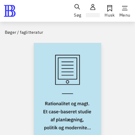
Søg
Log ind
Husk
Menu
Bøger / faglitteratur