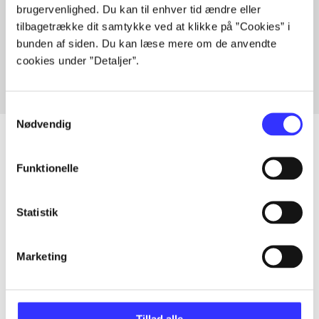
brugervenlighed. Du kan til enhver tid ændre eller
Artikler med samme emner
tilbagetrække dit samtykke ved at klikke på ”Cookies” i
Fra
bunden af siden. Du kan læse mere om de anvendte
cookies under ”Detaljer”.
Samtykkevalg
Nødvendig
Funktionelle
Artikler
Alle registrerede artikler fordelt på udgivelser
Statistik
...
Marketing
...
Tillad alle