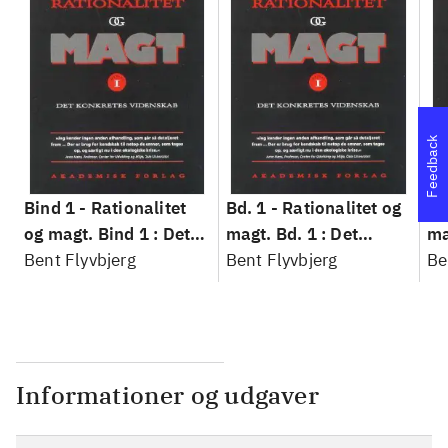
Feedback
Bind 1 -
Rationalitet
Bd. 1 -
Rationalitet og
Bd
og magt. Bind 1 : Det
magt. Bd. 1 : Det
ma
konkretes videnskab
Bent Flyvbjerg
konkretes videnskab
Bent Flyvbjerg
ko
Be
Informationer og udgaver