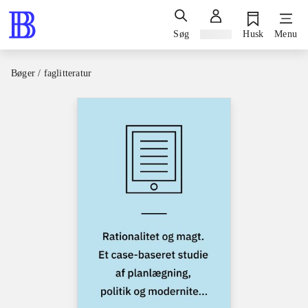
Søg
Log ind
Husk
Menu
Bøger / faglitteratur