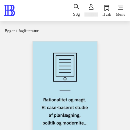
Søg
Log ind
Husk
Menu
Bøger / faglitteratur