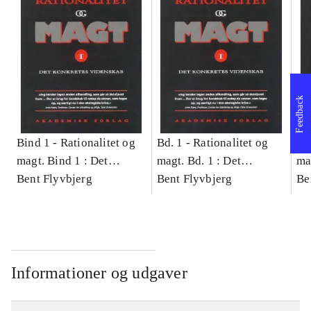
Feedback
Bind 1 -
Rationalitet og
Bd. 1 -
Rationalitet og
Bd
magt. Bind 1 : Det
magt. Bd. 1 : Det
ma
konkretes videnskab
Bent Flyvbjerg
konkretes videnskab
Bent Flyvbjerg
ko
Be
Informationer og udgaver