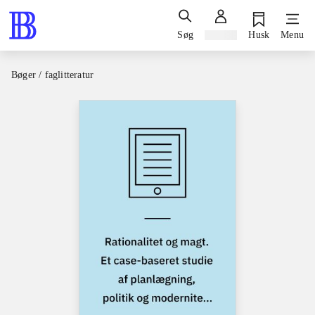
Søg
Log ind
Husk
Menu
Bøger / faglitteratur