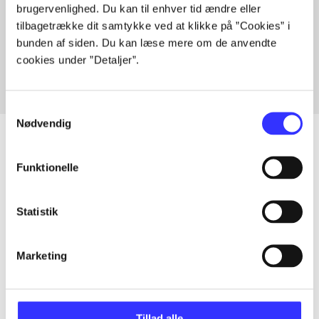
brugervenlighed. Du kan til enhver tid ændre eller
Artikler med samme emner
tilbagetrække dit samtykke ved at klikke på ”Cookies” i
Fra
bunden af siden. Du kan læse mere om de anvendte
cookies under ”Detaljer”.
Samtykkevalg
Nødvendig
Funktionelle
Artikler
Alle registrerede artikler fordelt på udgivelser
Statistik
...
Marketing
...
Tillad alle