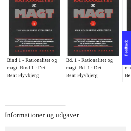
Feedback
Bind 1 -
Rationalitet og
Bd. 1 -
Rationalitet og
Bd
magt. Bind 1 : Det
magt. Bd. 1 : Det
ma
konkretes videnskab
Bent Flyvbjerg
konkretes videnskab
Bent Flyvbjerg
ko
Be
Informationer og udgaver