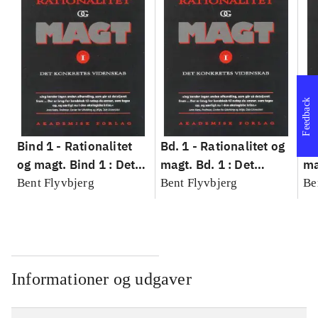
Feedback
Bind 1 -
Rationalitet
Bd. 1 -
Rationalitet og
Bd
og magt. Bind 1 : Det
magt. Bd. 1 : Det
ma
konkretes videnskab
konkretes videnskab
ko
Bent Flyvbjerg
Bent Flyvbjerg
Be
Informationer og udgaver