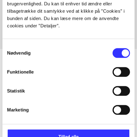
brugervenlighed. Du kan til enhver tid ændre eller
Artikler med samme emner
tilbagetrække dit samtykke ved at klikke på ”Cookies” i
Fra
bunden af siden. Du kan læse mere om de anvendte
cookies under ”Detaljer”.
Samtykkevalg
Nødvendig
Funktionelle
Artikler
Alle registrerede artikler fordelt på udgivelser
Statistik
...
Marketing
...
Tillad alle