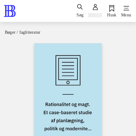
Søg
Log ind
Husk
Menu
Bøger / faglitteratur