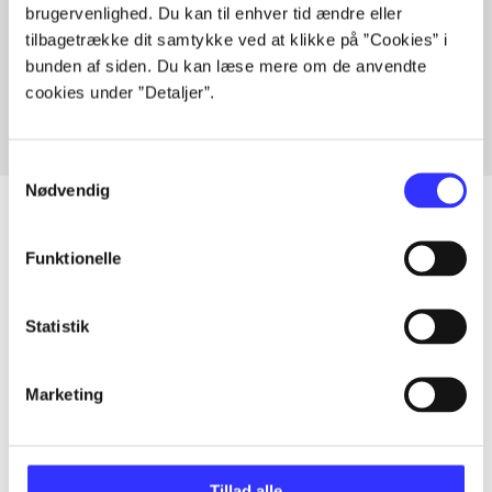
brugervenlighed. Du kan til enhver tid ændre eller
Artikler med samme emner
tilbagetrække dit samtykke ved at klikke på ”Cookies” i
Fra
bunden af siden. Du kan læse mere om de anvendte
cookies under ”Detaljer”.
Samtykkevalg
Nødvendig
Funktionelle
Artikler
Alle registrerede artikler fordelt på udgivelser
Statistik
...
Marketing
...
Tillad alle