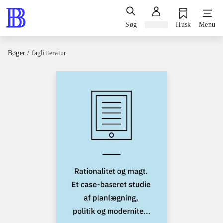
Søg
Log ind
Husk
Menu
Bøger / faglitteratur