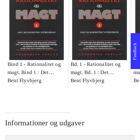
Feedback
Bind 1 -
Rationalitet og
Bd. 1 -
Rationalitet og
Bd
magt. Bind 1 : Det
magt. Bd. 1 : Det
ma
konkretes videnskab
Bent Flyvbjerg
konkretes videnskab
Bent Flyvbjerg
ko
Be
Informationer og udgaver