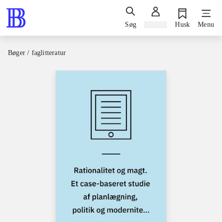
Søg
Log ind
Husk
Menu
Bøger / faglitteratur