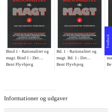
Feedback
Bind 1 -
Rationalitet og
Bd. 1 -
Rationalitet og
Bd
magt. Bind 1 : Det
magt. Bd. 1 : Det
ma
konkretes videnskab
Bent Flyvbjerg
konkretes videnskab
Bent Flyvbjerg
ko
Be
Informationer og udgaver