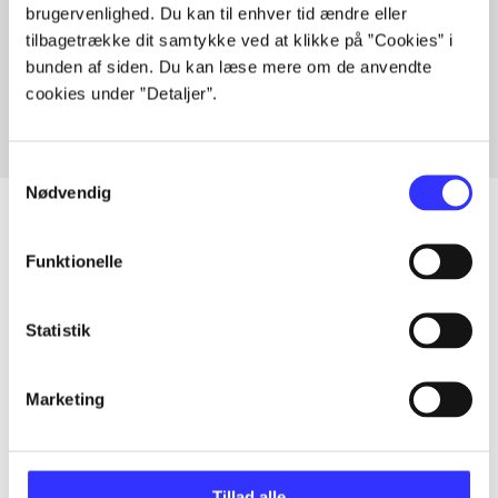
brugervenlighed. Du kan til enhver tid ændre eller
Artikler med samme emner
tilbagetrække dit samtykke ved at klikke på ”Cookies” i
Fra
bunden af siden. Du kan læse mere om de anvendte
cookies under ”Detaljer”.
Samtykkevalg
Nødvendig
Funktionelle
Artikler
Alle registrerede artikler fordelt på udgivelser
Statistik
...
Marketing
...
Tillad alle