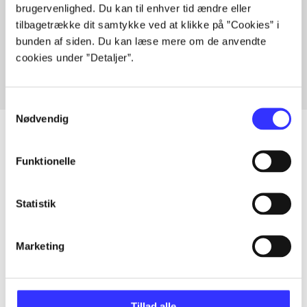
brugervenlighed. Du kan til enhver tid ændre eller
Artikler med samme emner
tilbagetrække dit samtykke ved at klikke på ”Cookies” i
Fra
bunden af siden. Du kan læse mere om de anvendte
cookies under ”Detaljer”.
Samtykkevalg
Nødvendig
Funktionelle
Artikler
Alle registrerede artikler fordelt på udgivelser
Statistik
...
Marketing
...
Tillad alle