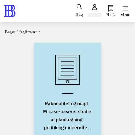
Søg
Log ind
Husk
Menu
Bøger / faglitteratur