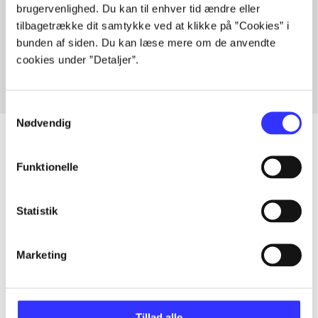
brugervenlighed. Du kan til enhver tid ændre eller
Artikler med samme emner
tilbagetrække dit samtykke ved at klikke på ”Cookies” i
Fra
bunden af siden. Du kan læse mere om de anvendte
cookies under ”Detaljer”.
Samtykkevalg
Nødvendig
Funktionelle
Artikler
Alle registrerede artikler fordelt på udgivelser
Statistik
...
Marketing
...
Tillad alle