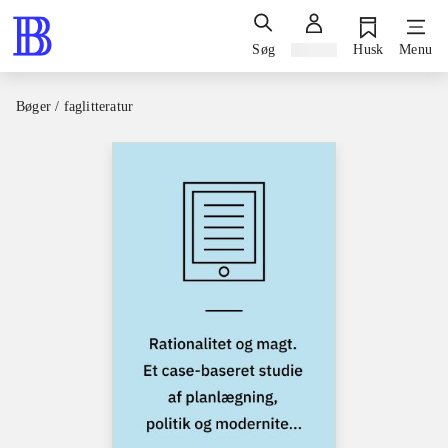
Søg
Log ind
Husk
Menu
Bøger / faglitteratur