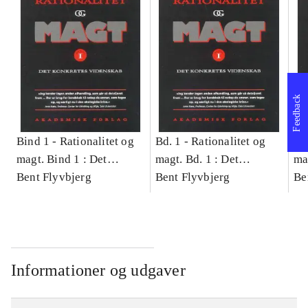
Feedback
Bind 1 -
Rationalitet og
Bd. 1 -
Rationalitet og
Bd
magt. Bind 1 : Det
magt. Bd. 1 : Det
ma
konkretes videnskab
Bent Flyvbjerg
konkretes videnskab
Bent Flyvbjerg
ko
Be
Informationer og udgaver