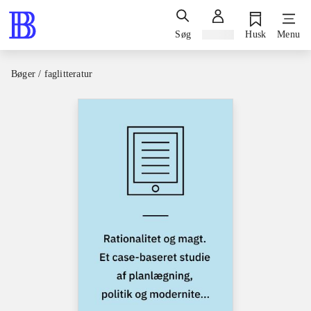
Søg
Log ind
Husk
Menu
Bøger / faglitteratur