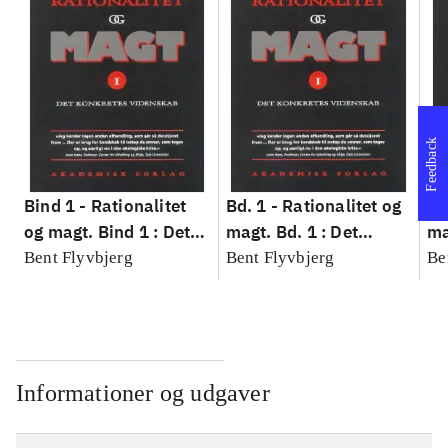
Feedback
Bind 1 -
Rationalitet
Bd. 1 -
Rationalitet og
Bd
og magt. Bind 1 : Det
magt. Bd. 1 : Det
ma
konkretes videnskab
konkretes videnskab
ko
Bent Flyvbjerg
Bent Flyvbjerg
Be
Informationer og udgaver