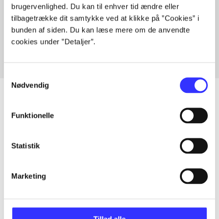
brugervenlighed. Du kan til enhver tid ændre eller
Artikler med samme emner
tilbagetrække dit samtykke ved at klikke på ”Cookies” i
Fra
bunden af siden. Du kan læse mere om de anvendte
cookies under ”Detaljer”.
Samtykkevalg
Nødvendig
Funktionelle
Artikler
Alle registrerede artikler fordelt på udgivelser
Statistik
...
Marketing
...
Tillad alle