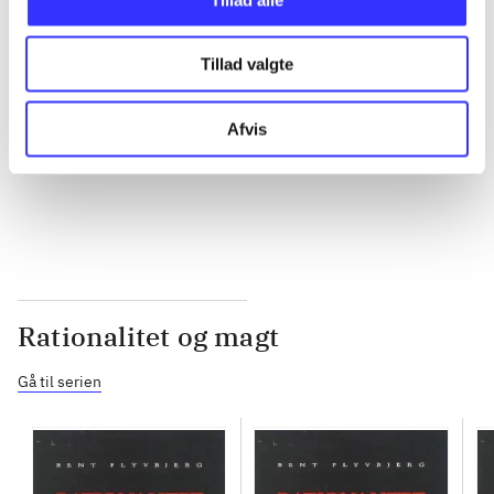
...
Tillad valgte
...
Afvis
...
Rationalitet og magt
Gå til serien