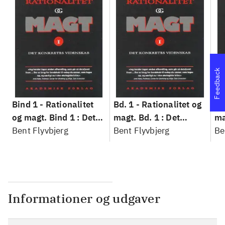
Feedback
Bind 1 -
Rationalitet
Bd. 1 -
Rationalitet og
Bd
og magt. Bind 1 : Det
magt. Bd. 1 : Det
ma
konkretes videnskab
Bent Flyvbjerg
konkretes videnskab
Bent Flyvbjerg
ko
Be
Informationer og udgaver