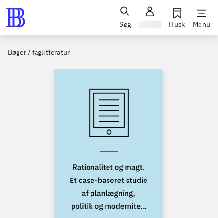
Søg
Log ind
Husk
Menu
Bøger / faglitteratur