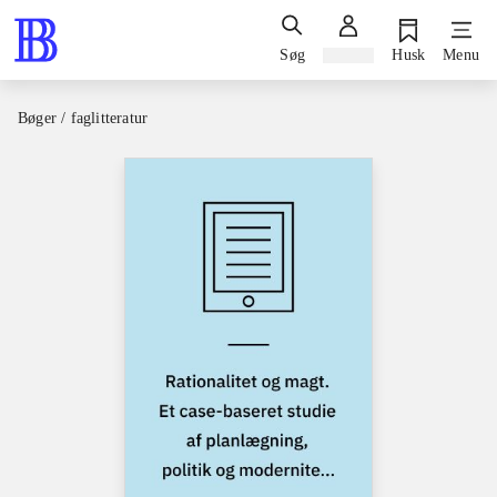
Søg
Log ind
Husk
Menu
Bøger / faglitteratur