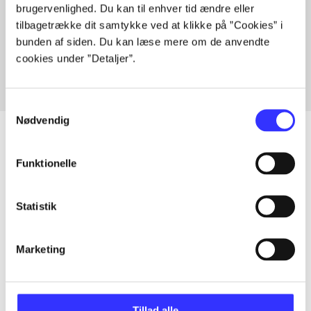
brugervenlighed. Du kan til enhver tid ændre eller
Artikler med samme emner
tilbagetrække dit samtykke ved at klikke på ”Cookies” i
Fra
bunden af siden. Du kan læse mere om de anvendte
cookies under ”Detaljer”.
Samtykkevalg
Nødvendig
Funktionelle
Artikler
Alle registrerede artikler fordelt på udgivelser
Statistik
...
Marketing
...
Tillad alle