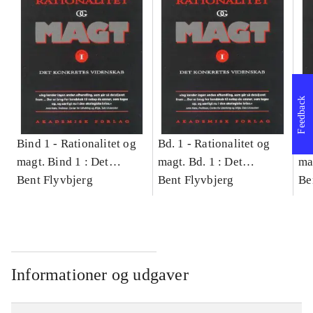
Feedback
Bind 1 -
Rationalitet og
Bd. 1 -
Rationalitet og
Bd
magt. Bind 1 : Det
magt. Bd. 1 : Det
ma
konkretes videnskab
Bent Flyvbjerg
konkretes videnskab
Bent Flyvbjerg
ko
Be
Informationer og udgaver