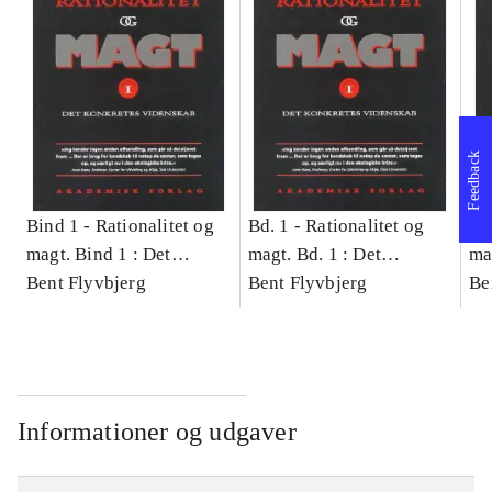
Feedback
Bind 1 -
Rationalitet og
Bd. 1 -
Rationalitet og
Bd
magt. Bind 1 : Det
magt. Bd. 1 : Det
ma
konkretes videnskab
Bent Flyvbjerg
konkretes videnskab
Bent Flyvbjerg
ko
Be
Informationer og udgaver