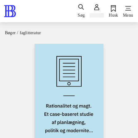
Søg
Log ind
Husk
Menu
Bøger / faglitteratur