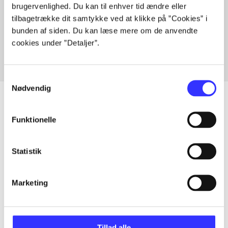
brugervenlighed. Du kan til enhver tid ændre eller
Artikler med samme emner
tilbagetrække dit samtykke ved at klikke på ”Cookies” i
Fra
bunden af siden. Du kan læse mere om de anvendte
cookies under ”Detaljer”.
Samtykkevalg
Nødvendig
Funktionelle
Artikler
Alle registrerede artikler fordelt på udgivelser
Statistik
...
Marketing
...
Tillad alle