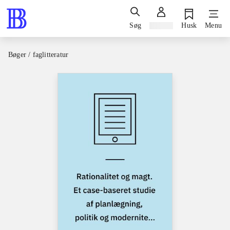
Søg
Log ind
Husk
Menu
Bøger / faglitteratur