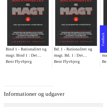
Feedback
Bind 1 -
Rationalitet og
Bd. 1 -
Rationalitet og
Bd
magt. Bind 1 : Det
magt. Bd. 1 : Det
ma
konkretes videnskab
Bent Flyvbjerg
konkretes videnskab
Bent Flyvbjerg
ko
Be
Informationer og udgaver