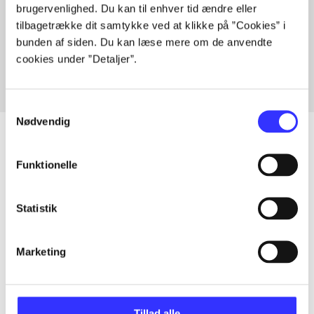
brugervenlighed. Du kan til enhver tid ændre eller
Artikler med samme emner
tilbagetrække dit samtykke ved at klikke på ”Cookies” i
Fra
bunden af siden. Du kan læse mere om de anvendte
cookies under ”Detaljer”.
Samtykkevalg
Nødvendig
Funktionelle
Artikler
Alle registrerede artikler fordelt på udgivelser
Statistik
...
Marketing
...
Tillad alle