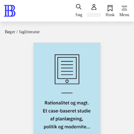
Søg
Log ind
Husk
Menu
Bøger / faglitteratur