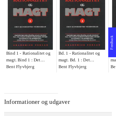
Feedback
Bind 1 -
Rationalitet og
Bd. 1 -
Rationalitet og
Bd
magt. Bind 1 : Det
magt. Bd. 1 : Det
ma
konkretes videnskab
Bent Flyvbjerg
konkretes videnskab
Bent Flyvbjerg
ko
Be
Informationer og udgaver