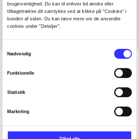
brugervenlighed. Du kan til enhver tid ændre eller
Artikler med samme emner
tilbagetrække dit samtykke ved at klikke på ”Cookies” i
Fra
bunden af siden. Du kan læse mere om de anvendte
cookies under ”Detaljer”.
Samtykkevalg
Nødvendig
Funktionelle
Artikler
Alle registrerede artikler fordelt på udgivelser
Statistik
...
Marketing
...
Tillad alle