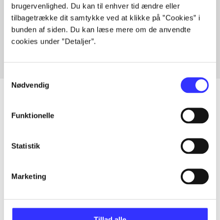
brugervenlighed. Du kan til enhver tid ændre eller
Artikler med samme emner
tilbagetrække dit samtykke ved at klikke på ”Cookies” i
Fra
bunden af siden. Du kan læse mere om de anvendte
cookies under ”Detaljer”.
Samtykkevalg
Nødvendig
Funktionelle
Artikler
Alle registrerede artikler fordelt på udgivelser
Statistik
...
Marketing
...
Tillad alle