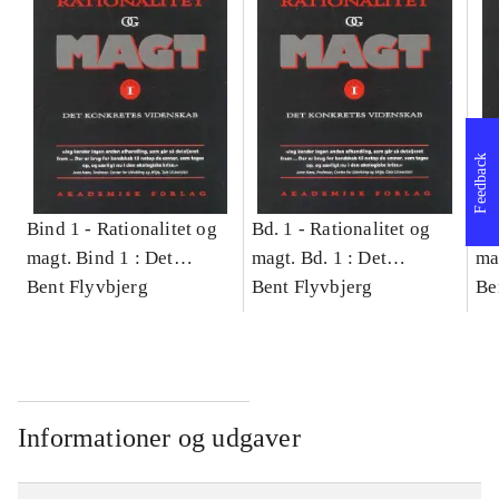
Feedback
Bind 1 -
Rationalitet og
Bd. 1 -
Rationalitet og
Bd
magt. Bind 1 : Det
magt. Bd. 1 : Det
ma
konkretes videnskab
Bent Flyvbjerg
konkretes videnskab
Bent Flyvbjerg
ko
Be
Informationer og udgaver