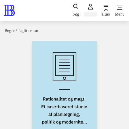
Søg
Log ind
Husk
Menu
Bøger / faglitteratur