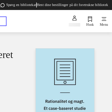
Spørg en bibliotekar
Hent dine bestillinger på dit foretrukne bibliotek
Log ind
Husk
Menu
eret