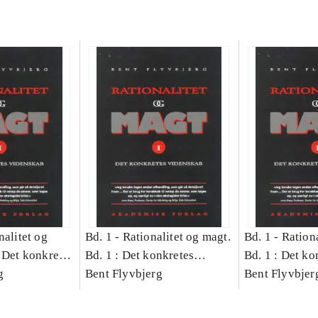
nalitet og
Bd. 1 -
Rationalitet og magt.
Bd. 1 -
Rationa
 Det konkretes
Bd. 1 : Det konkretes
Bd. 1 : Det ko
g
videnskab
Bent Flyvbjerg
videnskab
Bent Flyvbjer