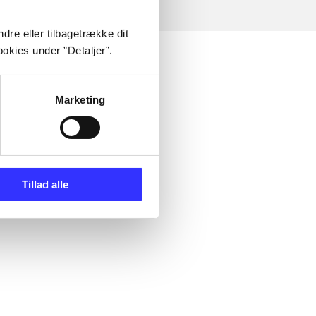
dre eller tilbagetrække dit
okies under ”Detaljer”.
Marketing
Tillad alle