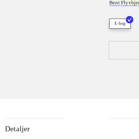
Bent Flyvbje
E-bog
Detaljer
...
...