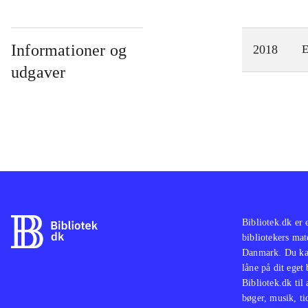
Informationer og
2018
E
udgaver
Bibliotek.dk er 
bibliotekers mat
Danmark. Du kan
låne på dit eget
Bibliotek.dk til
bøger, musik, tid