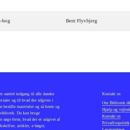
-bog
Bent Flyvbjerg
en samlet indgang til alle danske
Kontakt os
erialer og til hvad der udgives i
Om Bibliotek.d
 bestille materialer og så hente og
Hjælp og vejled
 bibliotek. Du kan bruge
Kontakt os
 at søge frem, hvad der er udgivet af
Privatlivspolitik
sskrifter, artikler, e-bøger,
Leverandører