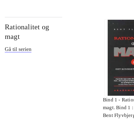
Rationalitet og
magt
Gå til serien
Bind 1 -
Ratio
magt. Bind 1 :
videnskab
Bent Flyvbjer