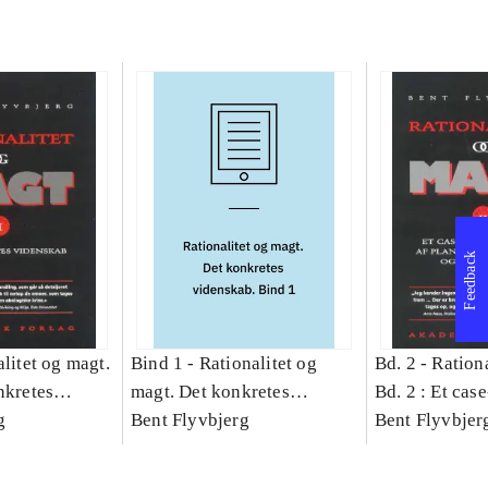
Feedback
litet og magt.
Bind 1 -
Rationalitet og
Bd. 2 -
Rationa
nkretes
magt. Det konkretes
Bd. 2 : Et cas
g
videnskab. Bind 1
Bent Flyvbjerg
studie af plan
Bent Flyvbjer
politik og mod