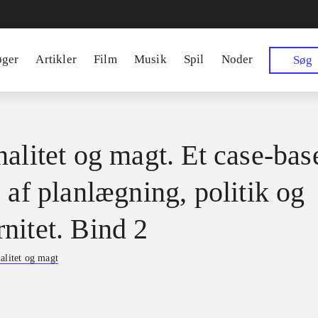
øger
Artikler
Film
Musik
Spil
Noder
Søg
nalitet og magt. Et case-bas
 af planlægning, politik og
nitet. Bind 2
alitet og magt