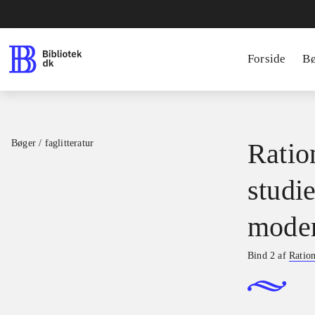
Forside
B
Bøger / faglitteratur
Ratio
studie
moder
Bind 2 af
Ration