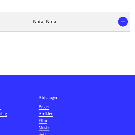
Nota, Nota
Afdelinger
k
Bøger
ning
Artikler
Film
Musik
Spil