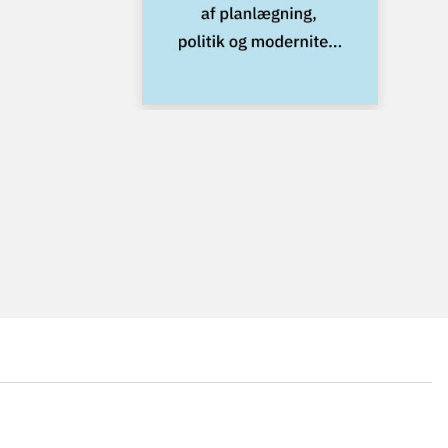
...
...