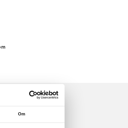
 om
Om