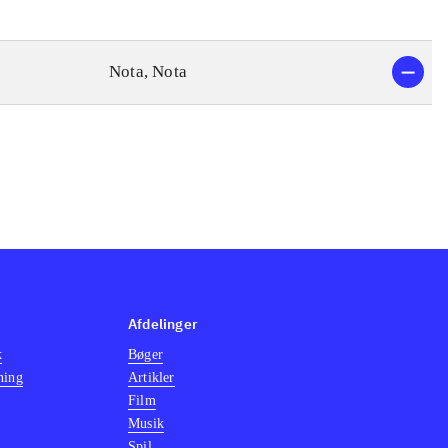
Nota, Nota
Afdelinger
k
Bøger
ning
Artikler
Film
Musik
Spil