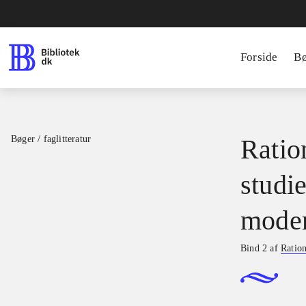
Forside
B
Bøger / faglitteratur
Ratio
studie
moder
Bind 2 af
Ration