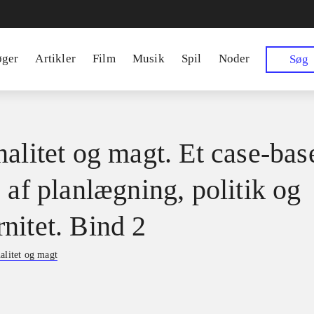
øger
Artikler
Film
Musik
Spil
Noder
Søg
nalitet og magt. Et case-bas
 af planlægning, politik og
nitet. Bind 2
alitet og magt