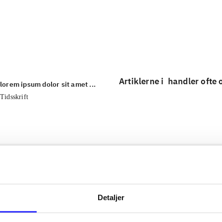
...
...
Artiklerne i
handler ofte
lorem ipsum dolor sit amet ...
Tidsskrift
Detaljer