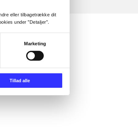
dre eller tilbagetrække dit
okies under ”Detaljer”.
Marketing
Tillad alle