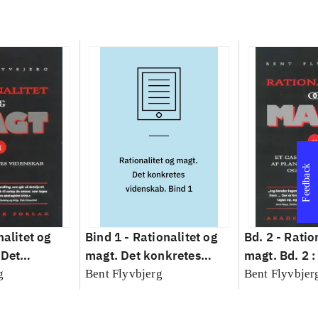
Feedback
nalitet og
Bind 1 -
Rationalitet og
Bd. 2 -
Ratio
 Det
magt. Det konkretes
magt. Bd. 2 :
idenskab
videnskab. Bind 1
baseret studi
g
Bent Flyvbjerg
Bent Flyvbjer
planlægning,
modernitet