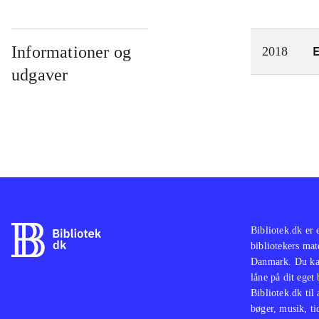
Informationer og
2018
udgaver
Bibliotek.dk er 
bibliotekers mat
Danmark. Du kan
låne på dit eget
Bibliotek.dk til
bøger, musik, tid