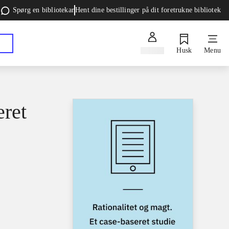
Spørg en bibliotekar
Hent dine bestillinger på dit foretrukne bibliotek
Log ind
Husk
Menu
eret