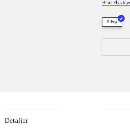
Bent Flyvbje
E-bog
Detaljer
...
...