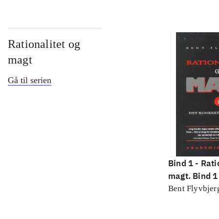
Rationalitet og
magt
Gå til serien
Bind 1 -
Rati
magt. Bind 1 
konkretes v
Bent Flyvbjer