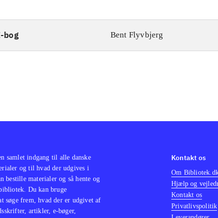
E-bog
Bent Flyvbjerg
Kontakt os
en samlet indgang til alle danske
erialer og til hvad der udgives i
Om Bibliotek.d
 bestille materialer og så hente og
Hjælp og vejled
 bibliotek. Du kan bruge
Kontakt os
 at søge frem, hvad der er udgivet af
Privatlivspolitik
sskrifter, artikler, e-bøger,
Leverandører