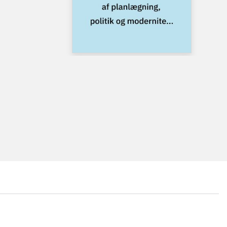
...
...