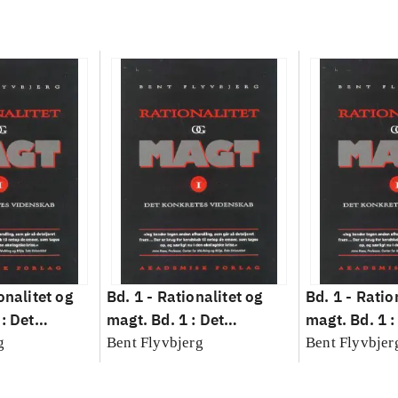
onalitet og
Bd. 1 -
Rationalitet og
Bd. 1 -
Ratio
: Det
magt. Bd. 1 : Det
magt. Bd. 1 :
idenskab
konkretes videnskab
konkretes v
g
Bent Flyvbjerg
Bent Flyvbjer