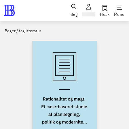
Søg
Log ind
Husk
Menu
Bøger / faglitteratur