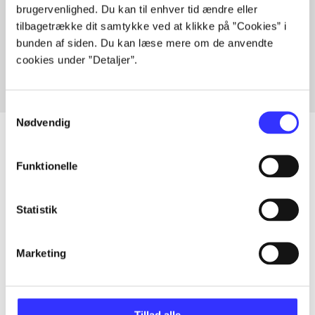
brugervenlighed. Du kan til enhver tid ændre eller
Artikler med samme emner
tilbagetrække dit samtykke ved at klikke på ”Cookies” i
Fra
bunden af siden. Du kan læse mere om de anvendte
cookies under ”Detaljer”.
Samtykkevalg
Nødvendig
Funktionelle
Artikler
Alle registrerede artikler fordelt på udgivelser
Statistik
...
Marketing
...
Tillad alle