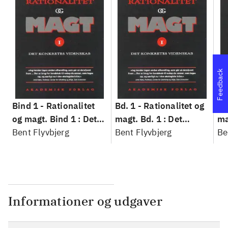
Feedback
Bind 1 -
Rationalitet
Bd. 1 -
Rationalitet og
Bd
og magt. Bind 1 : Det
magt. Bd. 1 : Det
ma
konkretes videnskab
Bent Flyvbjerg
konkretes videnskab
Bent Flyvbjerg
ko
Be
Informationer og udgaver