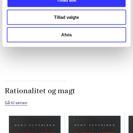
...
Tillad valgte
...
Afvis
...
Rationalitet og magt
Gå til serien