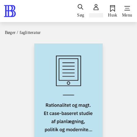
Søg
Log ind
Husk
Menu
Bøger / faglitteratur