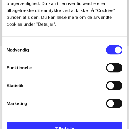
brugervenlighed. Du kan til enhver tid ændre eller
Artikler med samme emner
tilbagetrække dit samtykke ved at klikke på ”Cookies” i
Fra
bunden af siden. Du kan læse mere om de anvendte
cookies under ”Detaljer”.
Samtykkevalg
Nødvendig
Funktionelle
Artikler
Alle registrerede artikler fordelt på udgivelser
Statistik
...
Marketing
...
Tillad alle