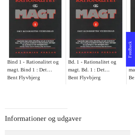
Feedback
Bind 1 -
Rationalitet og
Bd. 1 -
Rationalitet og
Bd
magt. Bind 1 : Det
magt. Bd. 1 : Det
ma
konkretes videnskab
Bent Flyvbjerg
konkretes videnskab
Bent Flyvbjerg
ko
Be
Informationer og udgaver