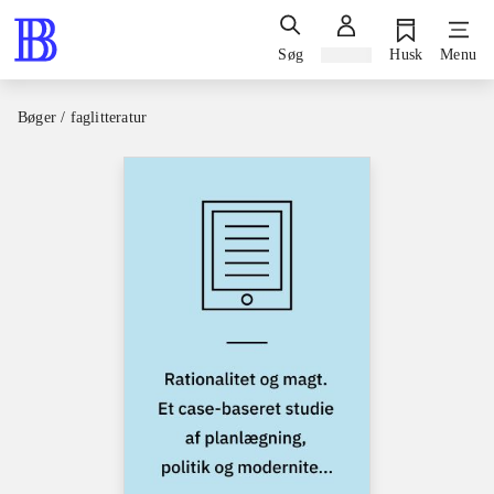
Søg
Log ind
Husk
Menu
Bøger / faglitteratur