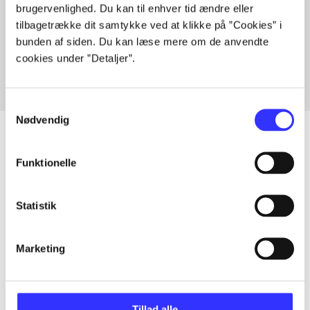
brugervenlighed. Du kan til enhver tid ændre eller
Artikler med samme emner
tilbagetrække dit samtykke ved at klikke på ”Cookies” i
Fra
bunden af siden. Du kan læse mere om de anvendte
cookies under ”Detaljer”.
Samtykkevalg
Nødvendig
Funktionelle
Artikler
Alle registrerede artikler fordelt på udgivelser
Statistik
...
Marketing
...
Tillad alle