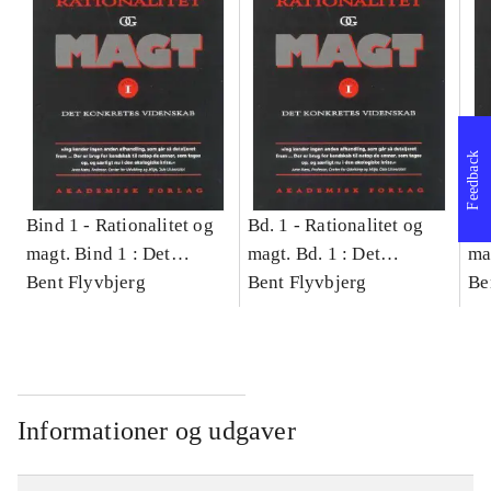
Feedback
Bind 1 -
Rationalitet og
Bd. 1 -
Rationalitet og
Bd
magt. Bind 1 : Det
magt. Bd. 1 : Det
ma
konkretes videnskab
Bent Flyvbjerg
konkretes videnskab
Bent Flyvbjerg
ko
Be
Informationer og udgaver