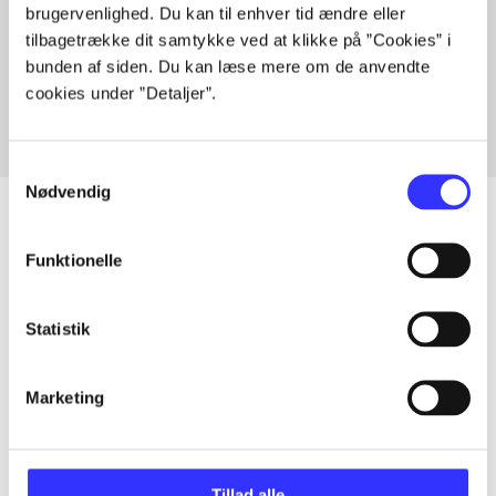
brugervenlighed. Du kan til enhver tid ændre eller
Artikler med samme emner
tilbagetrække dit samtykke ved at klikke på ”Cookies” i
Fra
bunden af siden. Du kan læse mere om de anvendte
cookies under ”Detaljer”.
Samtykkevalg
Nødvendig
Funktionelle
Artikler
Alle registrerede artikler fordelt på udgivelser
Statistik
...
Marketing
...
Tillad alle