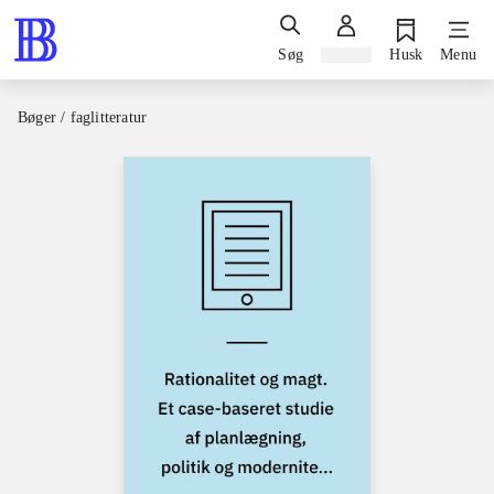
Søg
Log ind
Husk
Menu
Bøger / faglitteratur