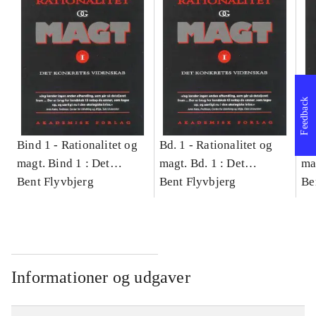
Feedback
Bind 1 -
Rationalitet og
Bd. 1 -
Rationalitet og
Bd
magt. Bind 1 : Det
magt. Bd. 1 : Det
ma
konkretes videnskab
Bent Flyvbjerg
konkretes videnskab
Bent Flyvbjerg
ko
Be
Informationer og udgaver