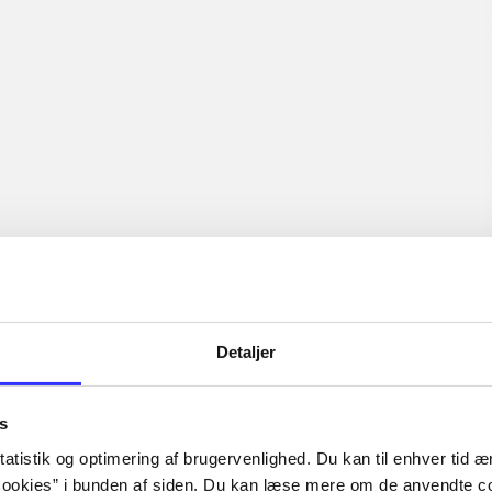
...
...
...
...
...
...
Artiklerne i
handler ofte om
lorem ipsum dolor sit amet ...
Tidsskrift
Detaljer
s
atistik og optimering af brugervenlighed. Du kan til enhver tid æn
ookies” i bunden af siden. Du kan læse mere om de anvendte co