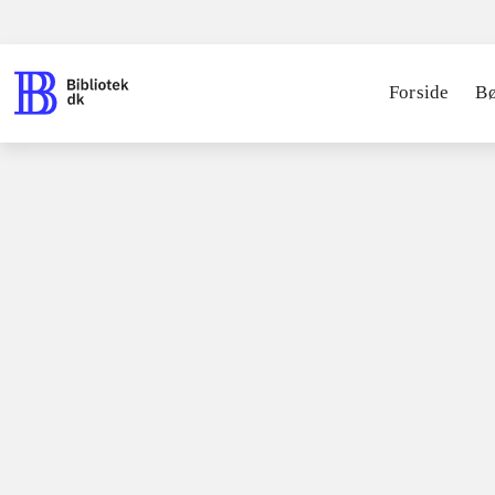
Forside
B
Bøger / faglitteratur