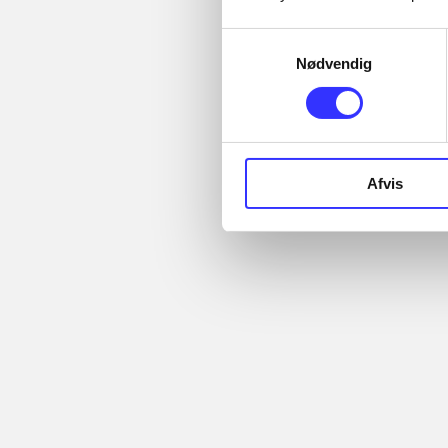
samme emner
Samtykkevalg
Fra
Nødvendig
Afvis
...
Artikler
...
...
Alle registrerede artikler
...
fordelt på udgivelser
...
Rationalitet og
magt
Gå til serien