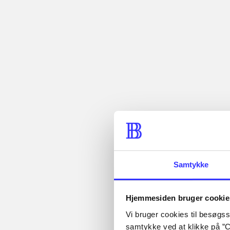
Detaljer
...
...
...
...
Tidsskrift
Artiklen er en del af
Samtykke
Hjemmesiden bruger cookie
Vi bruger cookies til besøgsst
Artikler med
samtykke ved at klikke på ”C