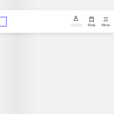
Spørg en bibliotekar
Hent dine bestillinger på dit foretrukne bibliotek
Log ind
Husk
Menu