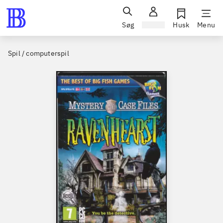
Søg
Log ind
Husk
Menu
Spil / computerspil