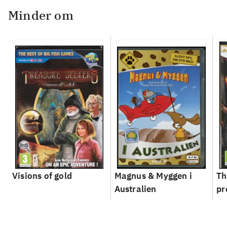
Minder om
Visions of gold
Magnus & Myggen i
Th
Australien
pr