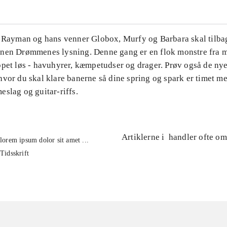
. Rayman og hans venner Globox, Murfy og Barbara skal tilbag
nen Drømmenes lysning. Denne gang er en flok monstre fra m
ppet løs - havuhyrer, kæmpetudser og drager. Prøv også de ny
hvor du skal klare banerne så dine spring og spark er timet m
slag og guitar-riffs.
Artiklerne i
handler ofte om
lorem ipsum dolor sit amet ...
Tidsskrift