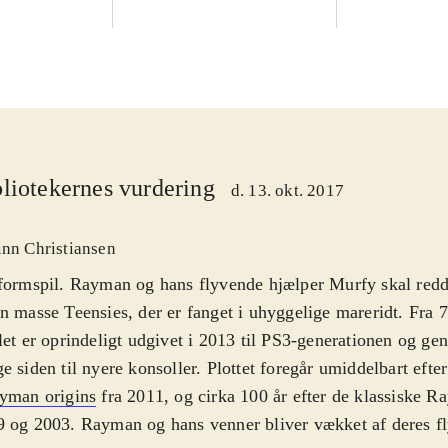
liotekernes vurdering
d. 13. okt. 2017
inn Christiansen
formspil. Rayman og hans flyvende hjælper Murfy skal redd
n masse Teensies, der er fanget i uhyggelige mareridt. Fra 7
let er oprindeligt udgivet i 2013 til PS3-generationen og gen
e siden til nyere konsoller. Plottet foregår umiddelbart eft
yman origins
fra 2011, og cirka 100 år efter de klassiske R
 og 2003. Rayman og hans venner bliver vækket af deres f