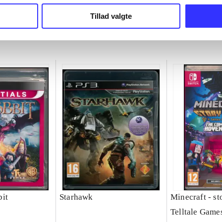
chet
Michel Ancel
Tillad valgte
it
Starhawk
Minecraft - s
Telltale Game