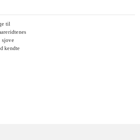
e til
areridtenes
e sjove
ed kendte