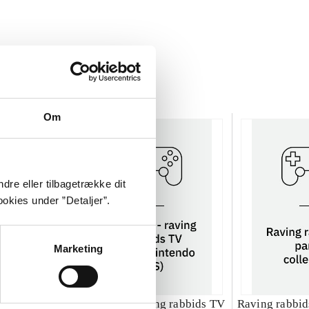
Om
dre eller tilbagetrække dit
okies under ”Detaljer”.
Marketing
ng rabbids 2
Rayman - raving rabbids TV
Raving rabbids