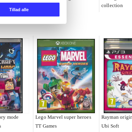
party
collection
Tillad alle
tory mode
Lego Marvel super heroes
Rayman origi
s
TT Games
Ubi Soft