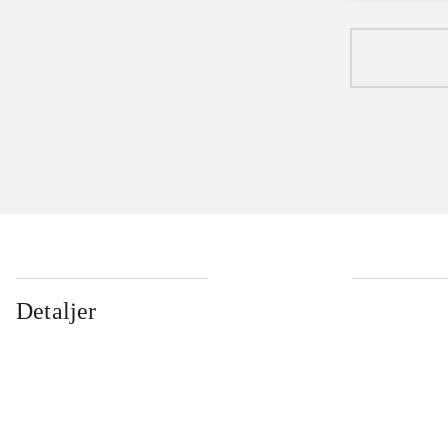
Detaljer
...
...
...
...