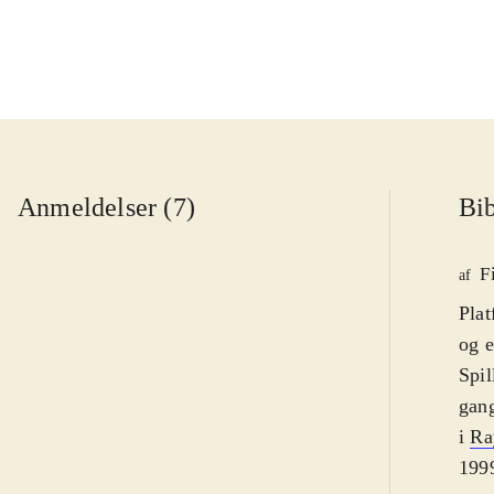
Anmeldelser (7)
Bib
F
af
Plat
og e
Spil
gang
i
Ra
1999