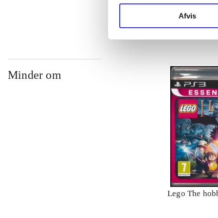
Philippe Blan
Afvis
Minder om
Lego The hobb