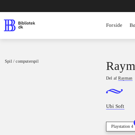
Forside
B
Spil / computerspil
Raym
Del af
Rayman
Ubi Soft
Playstation 4