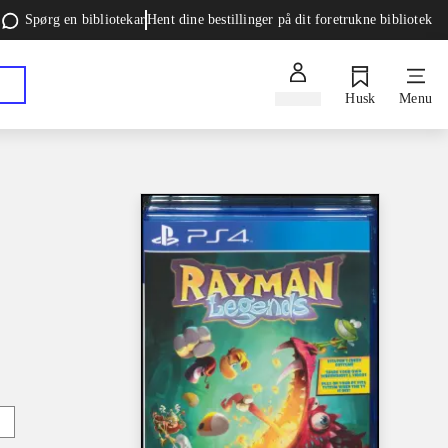
Spørg en bibliotekar
Hent dine bestillinger på dit foretrukne bibliotek
Log ind
Husk
Menu