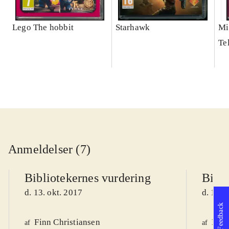
Lego The hobbit
Starhawk
Mi
Te
Anmeldelser (7)
Bibliotekernes vurdering
Bibli
d. 13. okt. 2017
d. 11. 
Feedback
Finn Christiansen
Knud
af
af