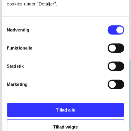
cookies under ”Detaljer”.
Samtykkevalg
Nødvendig
Rayman
Gå til serien
Funktionelle
Statistik
Marketing
Tillad alle
Tillad valgte