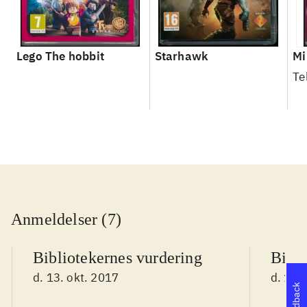
Lego The hobbit
Starhawk
Mi
Te
Anmeldelser (7)
Bibliotekernes vurdering
Bibli
d. 13. okt. 2017
d. 11.
Feedback