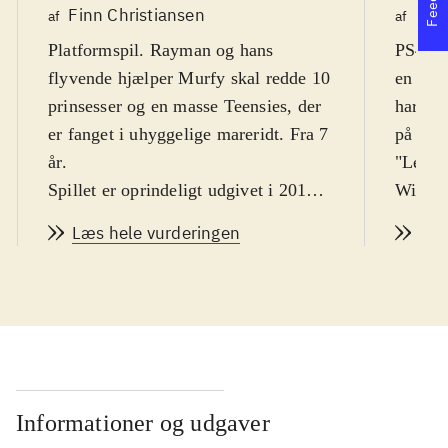
Finn Christiansen
Knu
af
af
Platformspil. Rayman og hans
PS4. R
flyvende hjælper Murfy skal redde 10
en af d
prinsesser og en masse Teensies, der
har han
er fanget i uhyggelige mareridt. Fra 7
på de f
år
.
"Legend
Spillet er oprindeligt udgivet i 2013
WiiU m
til PS3-generationen og genudgivet
flere a
Læs hele vurderingen
Læs
flere gange siden til nyere konsoller.
men Peg
Plottet foregår umiddelbart efter
børneve
begivenhederne i
Rayman origins
fra
Vanen t
2011, og cirka 100 år efter de
vi tale
klassiske Rayman 2 og 3 fra 1999 og
forskel
2003. Rayman og hans venner bliver
voldsom
vækket af deres flyvende ven Murfy,
levels d
Informationer og udgaver
der fortæller dem, at landets 10
fysikke