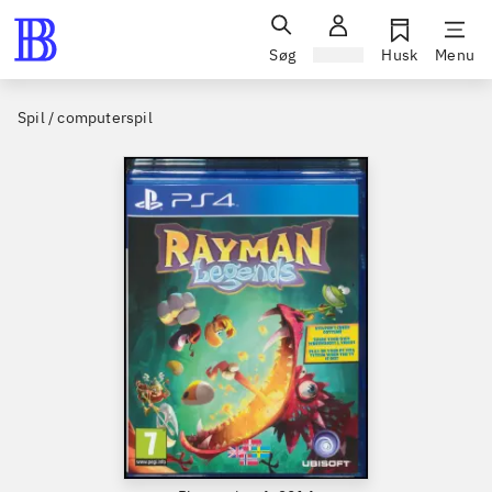
Søg
Log ind
Husk
Menu
Spil / computerspil