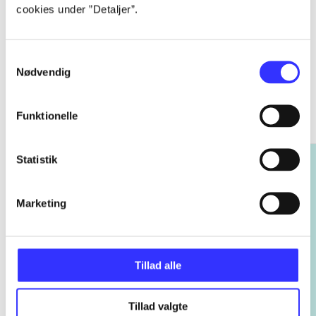
cookies under ”Detaljer”.
Samtykkevalg
Nødvendig
Rayman
Gå til serien
Funktionelle
Statistik
Marketing
Tillad alle
Tillad valgte