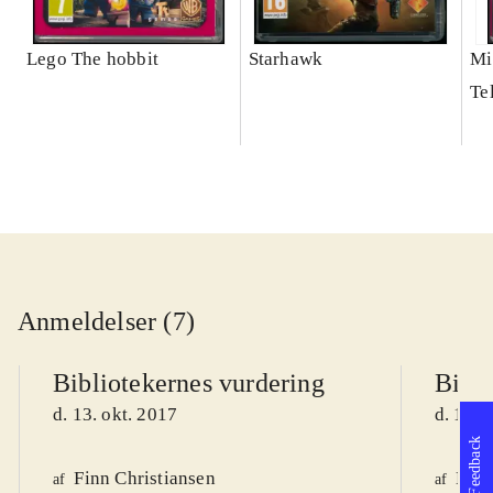
Lego The hobbit
Starhawk
Mi
Te
Anmeldelser (7)
Bibliotekernes vurdering
Bibli
d. 13. okt. 2017
d. 11. 
Feedback
Finn Christiansen
Knud
af
af