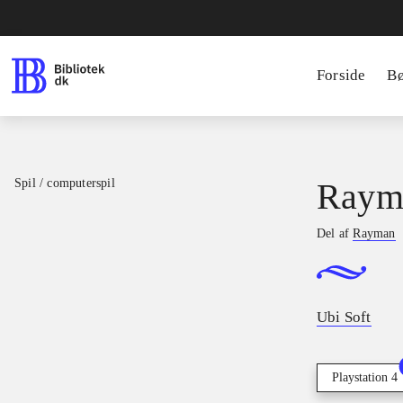
Forside
B
Spil / computerspil
Raym
Del af
Rayman
Ubi Soft
Playstation 4