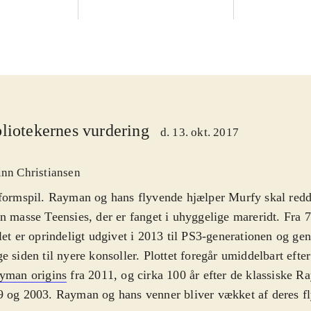
liotekernes vurdering
d. 13. okt. 2017
inn Christiansen
formspil. Rayman og hans flyvende hjælper Murfy skal redd
n masse Teensies, der er fanget i uhyggelige mareridt. Fra 7
let er oprindeligt udgivet i 2013 til PS3-generationen og gen
e siden til nyere konsoller. Plottet foregår umiddelbart eft
yman origins
fra 2011, og cirka 100 år efter de klassiske R
 og 2003. Rayman og hans venner bliver vækket af deres f