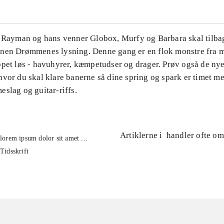
. Rayman og hans venner Globox, Murfy og Barbara skal tilbag
nen Drømmenes lysning. Denne gang er en flok monstre fra m
ppet løs - havuhyrer, kæmpetudser og drager. Prøv også de ny
hvor du skal klare banerne så dine spring og spark er timet m
slag og guitar-riffs.
Artiklerne i
handler ofte om
lorem ipsum dolor sit amet ...
Tidsskrift