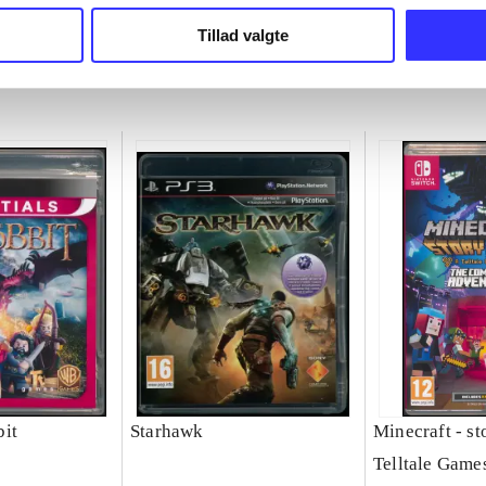
chet
Michel Ancel
Tillad valgte
it
Starhawk
Minecraft - s
Telltale Game