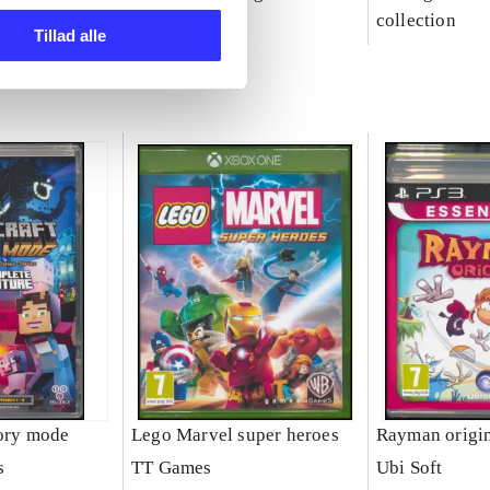
party
collection
Tillad alle
tory mode
Lego Marvel super heroes
Rayman origi
s
TT Games
Ubi Soft