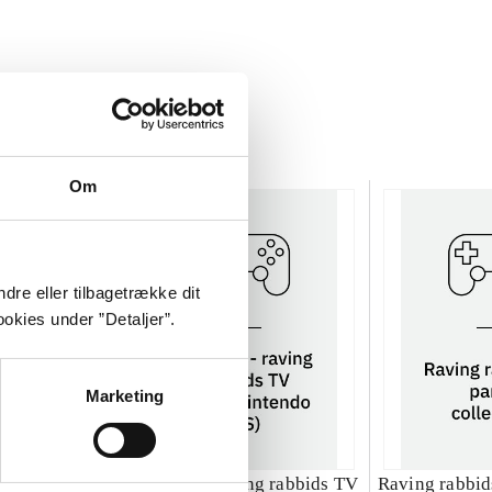
Om
dre eller tilbagetrække dit
okies under ”Detaljer”.
Marketing
ng rabbids 2
Rayman - raving rabbids TV
Raving rabbids