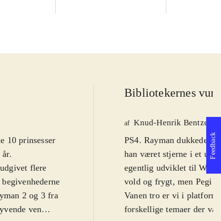
Bibliotekernes vurd
Knud-Henrik Bentzen
af
Feedback
e 10 prinsesser
PS4. Rayman dukkede op i 
 år
.
han været stjerne i et utal
udgivet flere
egentlig udviklet til WiiU
er begivenhederne
vold og frygt, men Pegi 7 
ayman 2 og 3 fra
Vanen tro er vi i platform
lyvende ven
forskellige temaer der vari