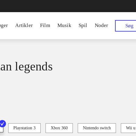
øger
Artikler
Film
Musik
Spil
Noder
Søg
an legends
Playstation 3
Xbox 360
Nintendo switch
Wii u