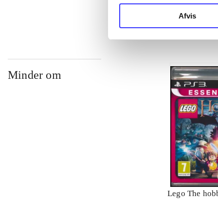
Philippe Blan
Afvis
Minder om
Lego The hobb