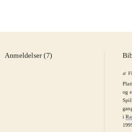
Anmeldelser (7)
Bib
F
af
Plat
og e
Spil
gang
i
Ra
1999