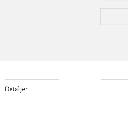
Detaljer
...
...
...
...