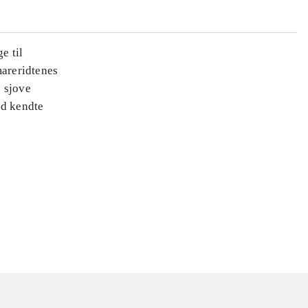
e til
areridtenes
e sjove
ed kendte