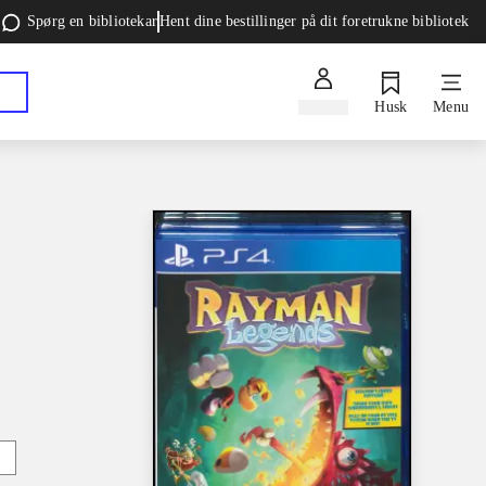
Spørg en bibliotekar
Hent dine bestillinger på dit foretrukne bibliotek
Log ind
Husk
Menu