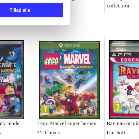
party
collection
Tillad alle
tory mode
Lego Marvel super heroes
Rayman origi
s
TT Games
Ubi Soft