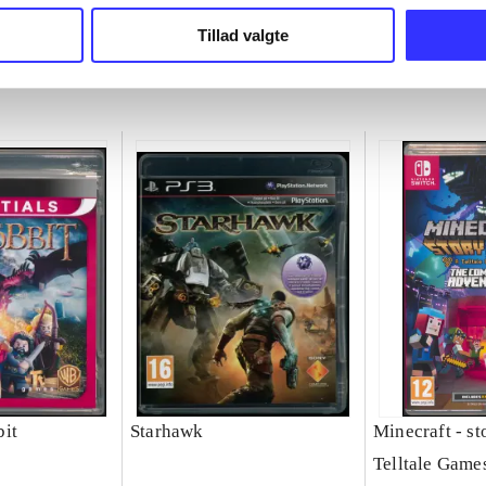
chet
Michel Ancel
Tillad valgte
it
Starhawk
Minecraft - s
Telltale Game