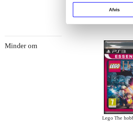
Philippe Blan
Afvis
Minder om
Lego The hobb