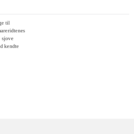
e til
areridtenes
e sjove
ed kendte