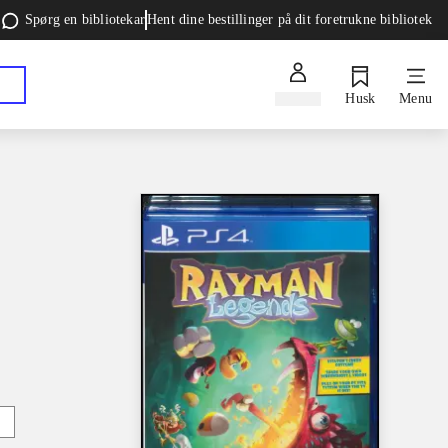
Spørg en bibliotekar
Hent dine bestillinger på dit foretrukne bibliotek
Log ind
Husk
Menu