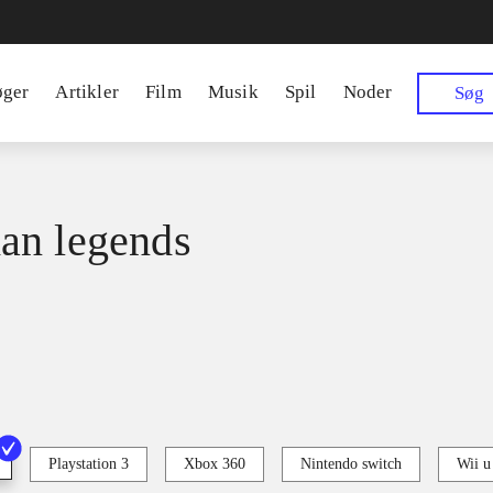
øger
Artikler
Film
Musik
Spil
Noder
Søg
an legends
Playstation 3
Xbox 360
Nintendo switch
Wii u