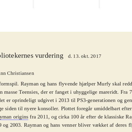
liotekernes vurdering
d. 13. okt. 2017
inn Christiansen
formspil. Rayman og hans flyvende hjælper Murfy skal redd
n masse Teensies, der er fanget i uhyggelige mareridt. Fra 7
let er oprindeligt udgivet i 2013 til PS3-generationen og gen
e siden til nyere konsoller. Plottet foregår umiddelbart eft
yman origins
fra 2011, og cirka 100 år efter de klassiske R
 og 2003. Rayman og hans venner bliver vækket af deres f