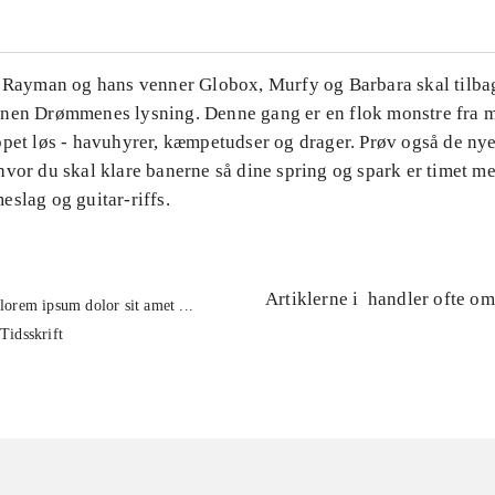
. Rayman og hans venner Globox, Murfy og Barbara skal tilbag
nen Drømmenes lysning. Denne gang er en flok monstre fra m
ppet løs - havuhyrer, kæmpetudser og drager. Prøv også de ny
hvor du skal klare banerne så dine spring og spark er timet m
slag og guitar-riffs.
Artiklerne i
handler ofte om
lorem ipsum dolor sit amet ...
Tidsskrift