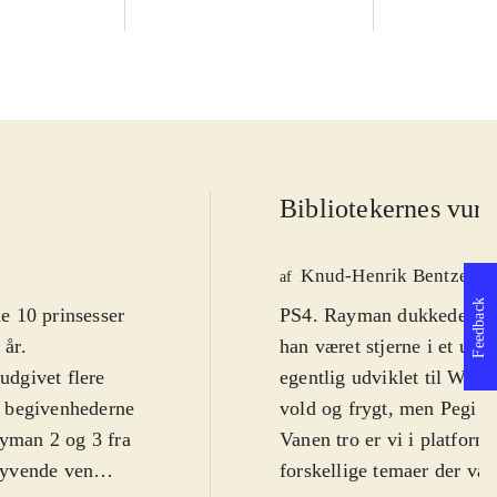
Bibliotekernes vurd
Knud-Henrik Bentzen
af
Feedback
e 10 prinsesser
PS4. Rayman dukkede op i 
 år
.
han været stjerne i et utal
udgivet flere
egentlig udviklet til WiiU
er begivenhederne
vold og frygt, men Pegi 7 
ayman 2 og 3 fra
Vanen tro er vi i platform
lyvende ven
forskellige temaer der vari