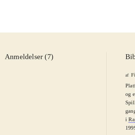
Anmeldelser (7)
Bib
F
af
Plat
og e
Spil
gang
i
Ra
1999