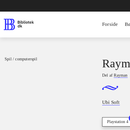
Forside
B
Spil / computerspil
Raym
Del af
Rayman
Ubi Soft
Playstation 4