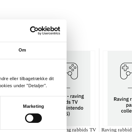
Om
dre eller tilbagetrække dit
okies under ”Detaljer”.
Marketing
ng rabbids 2
Rayman - raving rabbids TV
Raving rabbids