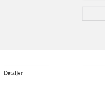
Detaljer
...
...
...
...