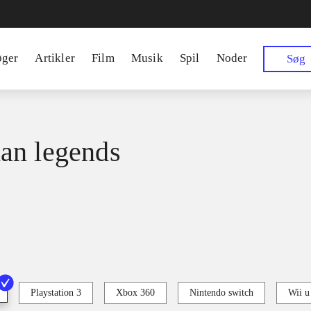
øger
Artikler
Film
Musik
Spil
Noder
Søg
an legends
Playstation 3
Xbox 360
Nintendo switch
Wii u