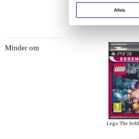
Philippe Blan
Afvis
Minder om
Lego The hobb