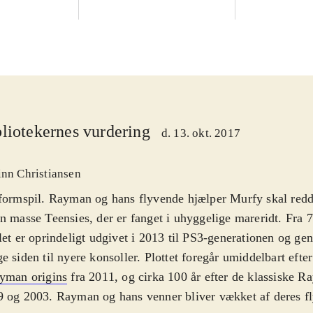
liotekernes vurdering
d. 13. okt. 2017
inn Christiansen
formspil. Rayman og hans flyvende hjælper Murfy skal redd
n masse Teensies, der er fanget i uhyggelige mareridt. Fra 7
let er oprindeligt udgivet i 2013 til PS3-generationen og gen
e siden til nyere konsoller. Plottet foregår umiddelbart eft
yman origins
fra 2011, og cirka 100 år efter de klassiske R
 og 2003. Rayman og hans venner bliver vækket af deres f