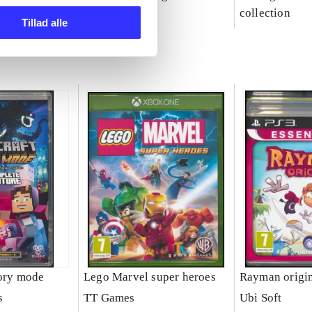
party
collection
Tillad alle
tory mode
Lego Marvel super heroes
Rayman origi
s
TT Games
Ubi Soft