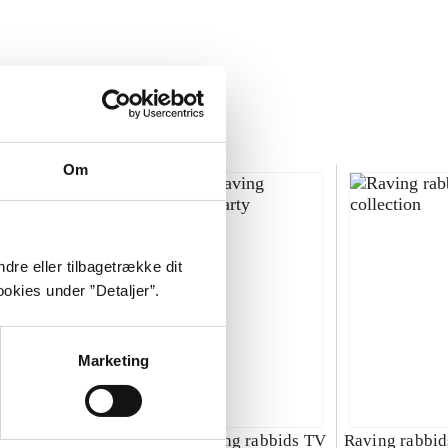
Om
dre eller tilbagetrække dit
okies under ”Detaljer”.
Marketing
ng rabbids 2
Rayman - raving rabbids TV
Raving rabbids