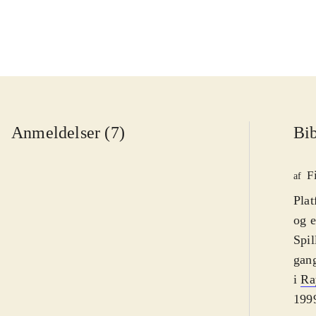
Anmeldelser (7)
Bib
F
af
Plat
og e
Spil
gang
i
Ra
1999