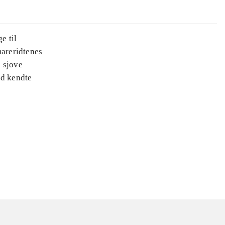
e til
areridtenes
e sjove
ed kendte