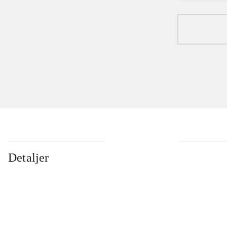
Detaljer
...
...
...
...