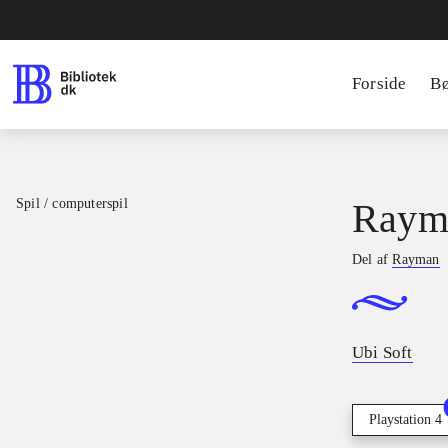
Forside
B
Spil / computerspil
Raym
Del af
Rayman
Ubi Soft
Playstation 4