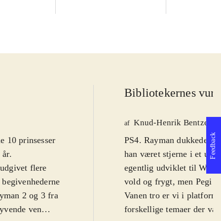
Bibliotekernes vurd
Knud-Henrik Bentzen
af
Feedback
e 10 prinsesser
PS4. Rayman dukkede op i 
 år
.
han været stjerne i et utal
udgivet flere
egentlig udviklet til WiiU
er begivenhederne
vold og frygt, men Pegi 7 
ayman 2 og 3 fra
Vanen tro er vi i platform
lyvende ven
forskellige temaer der vari