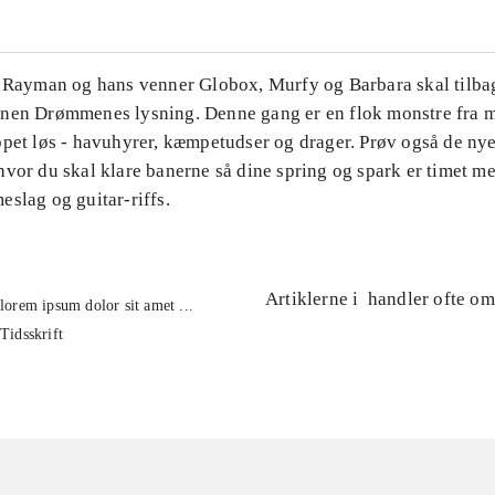
. Rayman og hans venner Globox, Murfy og Barbara skal tilbag
nen Drømmenes lysning. Denne gang er en flok monstre fra m
ppet løs - havuhyrer, kæmpetudser og drager. Prøv også de ny
hvor du skal klare banerne så dine spring og spark er timet m
slag og guitar-riffs.
Artiklerne i
handler ofte om
lorem ipsum dolor sit amet ...
Tidsskrift