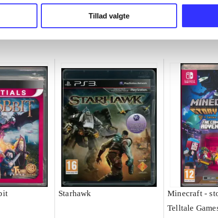
chet
Michel Ancel
Tillad valgte
it
Starhawk
Minecraft - s
Telltale Game