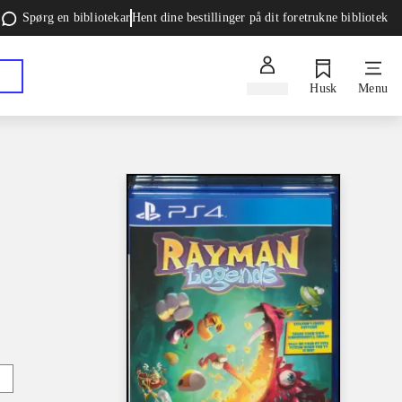
Spørg en bibliotekar
Hent dine bestillinger på dit foretrukne bibliotek
Log ind
Husk
Menu