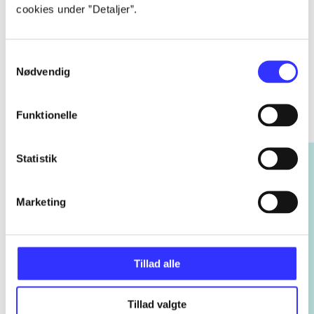
cookies under ”Detaljer”.
Samtykkevalg
Nødvendig
Rayman
Gå til serien
Funktionelle
Statistik
Marketing
Tillad alle
Tillad valgte