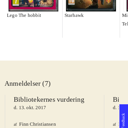
Lego The hobbit
Starhawk
Mi
Te
Anmeldelser (7)
Bibliotekernes vurdering
Bibli
d. 13. okt. 2017
d. 11. 
Feedback
Finn Christiansen
Knud
af
af